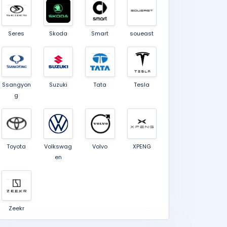
Seres
Skoda
Smart
soueast
Ssangyon
Suzuki
Tata
Tesla
g
Toyota
Volkswag
Volvo
XPENG
en
Zeekr