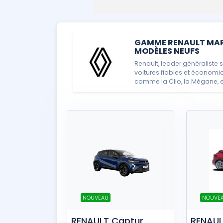
GAMME RENAULT MARO
MODÈLES NEUFS
Renault, leader généraliste
voitures fiables et écono
comme la Clio, la Mégane, et
NOUVEAU
NOUVE
RENAULT Captur
RENAUL