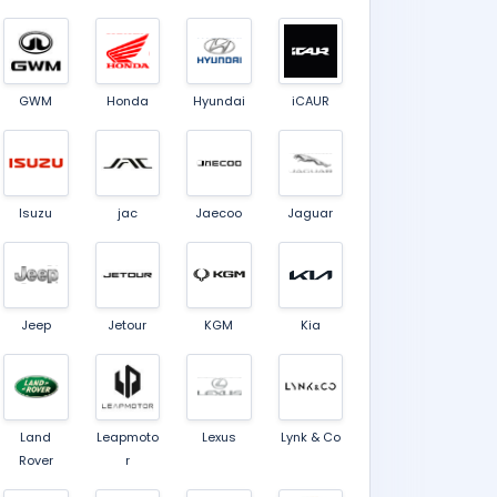
GWM
Honda
Hyundai
iCAUR
Isuzu
jac
Jaecoo
Jaguar
Jeep
Jetour
KGM
Kia
Land
Leapmoto
Lexus
Lynk & Co
Rover
r