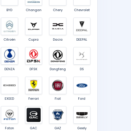
BYD
Changan
Chery
Chevrolet
Citroën
Cupra
Dacia
DEEPAL
DENZA
DFSK
Dongfeng
DS
EXEED
Ferrari
Fiat
Ford
Foton
GAC
GAZ
Geely