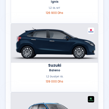
Ignis
1,2 GL MT
126 900 Dhs
Suzuki
Baleno
1,2 Dualjet GL
139 000 Dhs