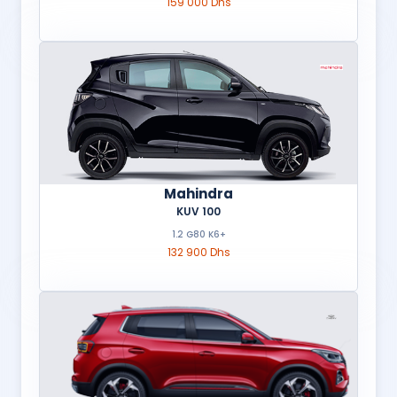
159 000 Dhs
Mahindra
KUV 100
1.2 G80 K6+
132 900 Dhs