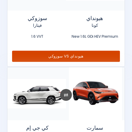
هيونداي
سوزوكي
كونا
فيتارا
1.6 VVT
New 1.6L GDi HEV Premium
سوزوكي VS هيونداي
سمارت
كي جي إم