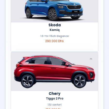
Skoda
Kamiq
1.0 TSI 115ch Elegance
290 000 Dhs
Chery
Tiggo 2 Pro
1.5l confort