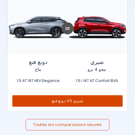
شيري
دونغ فنغ
تيجو 4 برو
ماج
1.5 AT 197 HEV Elegance
1.5 l 147 AT Confort BVA
دونغ فنغ VS شيري
Toutes les comparaisons neuves