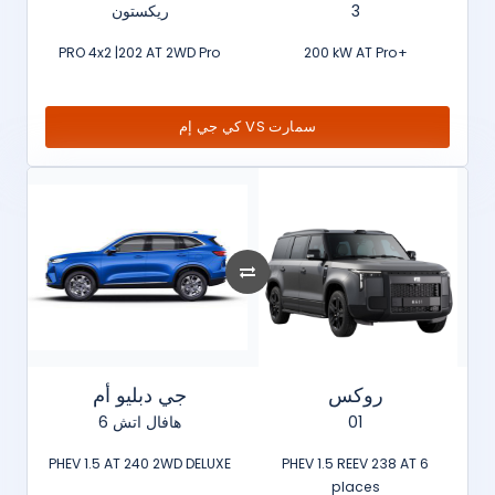
ريكستون
3
PRO 4x2 |202 AT 2WD Pro
200 kW AT Pro+
كي جي إم VS سمارت
روكس
جي دبليو أم
هافال اتش 6
01
PHEV 1.5 AT 240 2WD DELUXE
PHEV 1.5 REEV 238 AT 6
places