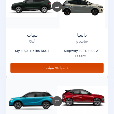
داسيا
سيات
سانديرو
أتيكا
Style 2,0L TDI 150 DSG7
Stepway 1.0 TCe 100 AT
Essenti...
سيات VS داسيا