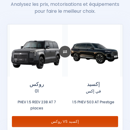
Analysez les prix, motorisations et équipements
pour faire le meilleur choix.
إكسيد
روكس
01
في إكس
PHEV 1.5 REEV 238 AT 7
1.5 PHEV 503 AT Prestige
places
روكس VS إكسيد