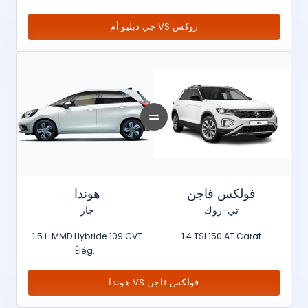
جي دبليو أم VS روكس
فولكس فاجن
هوندا
تي-روك
جاز
1.5 i-MMD Hybride 109 CVT
1.4 TSI 150 AT Carat
Élég...
هوندا VS فولكس فاجن