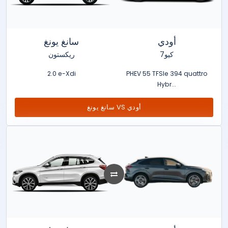
أودي
سانغ يونغ
كيو7
ريكستون
2.0 e-Xdi
PHEV 55 TFSIe 394 quattro
Hybr...
سانغ يونغ VS أودي