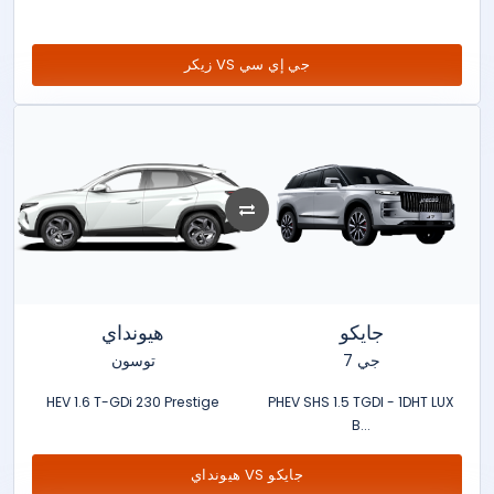
زيكر VS جي إي سي
جايكو
هيونداي
جي 7
توسون
HEV 1.6 T-GDi 230 Prestige
PHEV SHS 1.5 TGDI - 1DHT LUX
B...
هيونداي VS جايكو