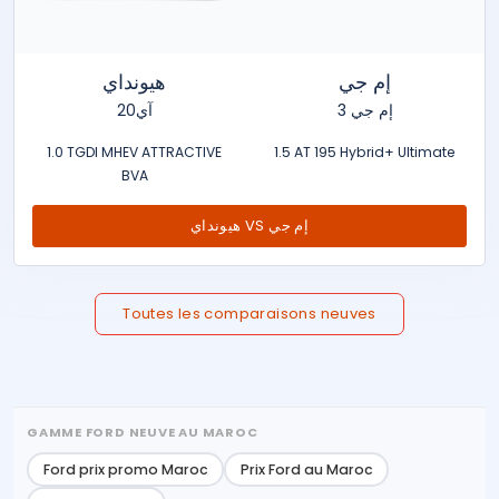
إم جي
هيونداي
إم جي 3
آي20
1.0 TGDI MHEV ATTRACTIVE
1.5 AT 195 Hybrid+ Ultimate
BVA
هيونداي VS إم جي
Toutes les comparaisons neuves
GAMME FORD NEUVE AU MAROC
Ford prix promo Maroc
Prix Ford au Maroc