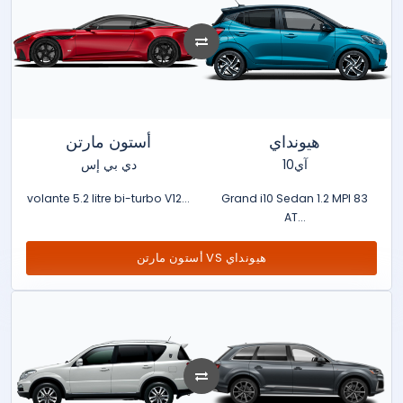
Volvo
XPENG
Zeekr
هيونداي
أستون مارتن
آي10
دي بي إس
volante 5.2 litre bi-turbo V12...
Grand i10 Sedan 1.2 MPI 83
AT...
أستون مارتن VS هيونداي