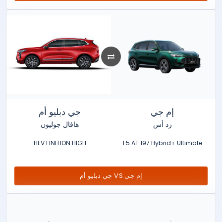
إم جي
جي دبليو أم
زد أس
هافال جوليون
HEV FINITION HIGH
1.5 AT 197 Hybrid+ Ultimate
جي دبليو أم VS إم جي