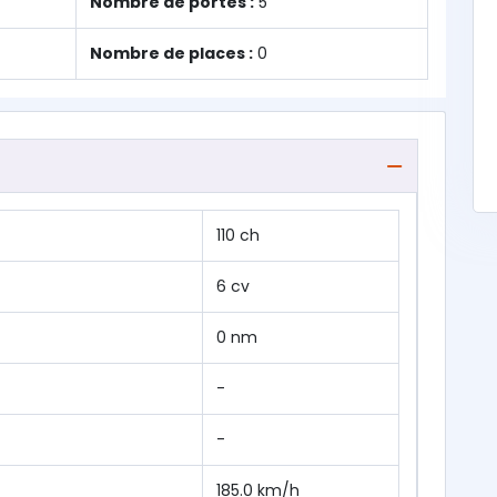
Nombre de portes :
5
Nombre de places :
0
110 ch
6 cv
0 nm
-
-
185.0 km/h