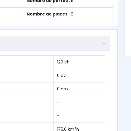
Nombre de portes :
5
Nombre de places :
0
120 ch
6 cv
0 nm
-
-
175.0 km/h