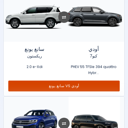
أودي
سانغ يونغ
كيو7
ريكستون
2.0 e-Xdi
PHEV 55 TFSIe 394 quattro
Hybr...
سانغ يونغ VS أودي