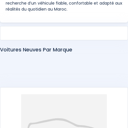
recherche d’un véhicule fiable, confortable et adapté aux
réalités du quotidien au Maroc.
Voitures Neuves Par Marque
Abarth
Alfa Romeo
Alpine
Aston Martin
Audi
BAIC
Bentley
BMW
BYD
Changan
Chery
Chevrolet
Citroën
Cupra
Dacia
DEEPAL
DENZA
DFSK
Dongfeng
DS
EXEED
Ferrari
Fiat
Ford
Foton
GAC
GAZ
Geely