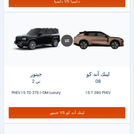
داسيا VS داسيا
لينك آند كو
جيتور
تي 2
08
PHEV 1.5 TD 375 I-DM Luxury
1.5 T 380 PHEV
جيتور VS لينك آند كو