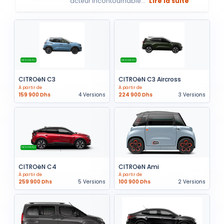
acteur incontournable...
Lire la suite
NOUVEAU
NOUVEAU
CITROëN C3
CITROëN C3 Aircross
À partir de
À partir de
159 900 Dhs
4 Versions
224 900 Dhs
3 Versions
NOUVEAU
CITROëN C4
CITROëN Ami
À partir de
À partir de
259 900 Dhs
5 Versions
100 900 Dhs
2 Versions