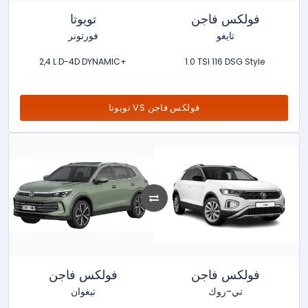
فولكس فاجن
تويوتا
تايغو
فورتونر
2,4 L D-4D DYNAMIC+
1.0 TSI 116 DSG Style
تويوتا VS فولكس فاجن
فولكس فاجن
فولكس فاجن
تي-روك
تيغوان