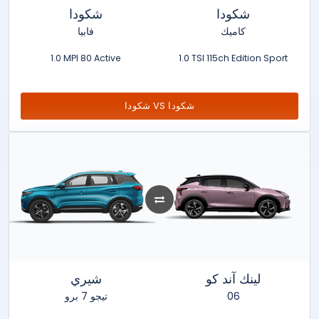
شكودا
شكودا
كاميك
فابيا
1.0 MPI 80 Active
1.0 TSI 115ch Edition Sport
شكودا VS شكودا
لينك آند كو
شيري
تيجو 7 برو
06