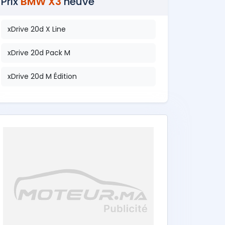
Prix
BMW X3
neuve
xDrive 20d X Line
xDrive 20d Pack M
xDrive 20d M Édition