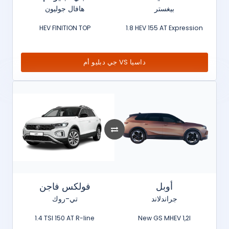
بيغستر
هافال جوليون
HEV FINITION TOP
1.8 HEV 155 AT Expression
جي دبليو أم VS داسيا
أوبل
فولكس فاجن
جراندلاند
تي-روك
1.4 TSI 150 AT R-line
New GS MHEV 1,2l