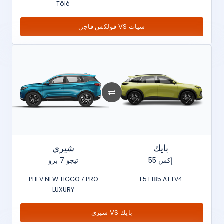
Tôlé
فولكس فاجن VS سيات
بايك
شيري
إكس 55
تيجو 7 برو
PHEV NEW TIGGO 7 PRO
1.5 l 185 AT LV4
LUXURY
شيري VS بايك