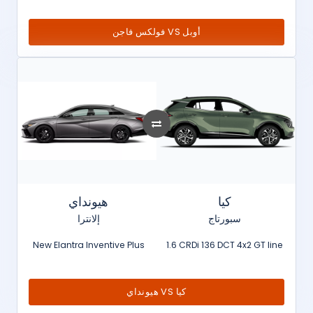
فولكس فاجن VS أوبل
كيا
هيونداي
سبورتاج
إلانترا
New Elantra Inventive Plus
1.6 CRDi 136 DCT 4x2 GT line
هيونداي VS كيا