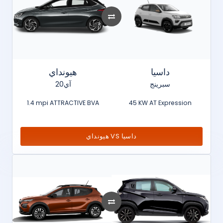
داسيا
هيونداي
سبرينج
آي20
1.4 mpi ATTRACTIVE BVA
45 KW AT Expression
هيونداي VS داسيا