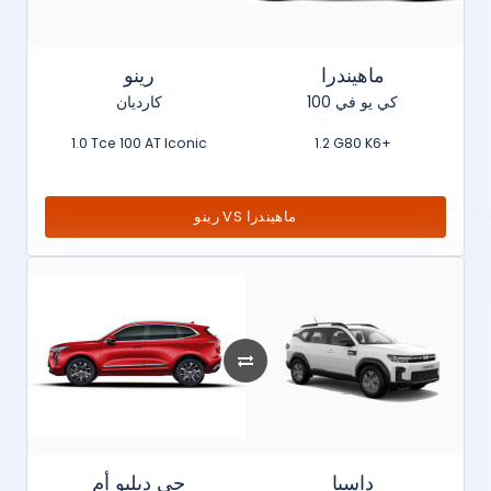
ماهيندرا
رينو
كي يو في 100
كارديان
1.0 Tce 100 AT Iconic
1.2 G80 K6+
رينو VS ماهيندرا
داسيا
جي دبليو أم