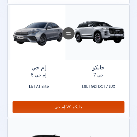
جايكو
إم جي
جي 7
إم جي 5
1.5 l AT Elite
1.6L TGDI DCT7 LUX
إم جي VS جايكو