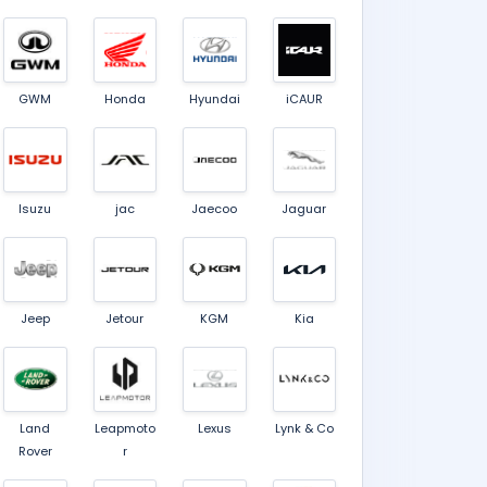
GWM
Honda
Hyundai
iCAUR
Isuzu
jac
Jaecoo
Jaguar
Jeep
Jetour
KGM
Kia
Land
Leapmoto
Lexus
Lynk & Co
Rover
r