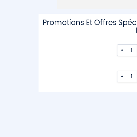
Promotions Et Offres Spéc
«
1
«
1