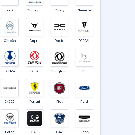
BYD
Changan
Chery
Chevrolet
Citroën
Cupra
Dacia
DEEPAL
DENZA
DFSK
Dongfeng
DS
EXEED
Ferrari
Fiat
Ford
Foton
GAC
GAZ
Geely