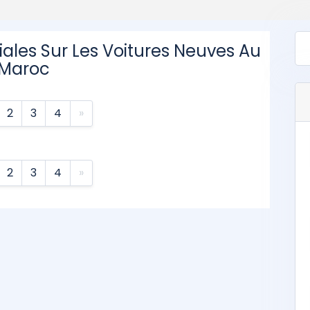
iales Sur Les Voitures Neuves Au
Maroc
2
3
4
»
2
3
4
»