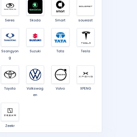
Seres
Skoda
Smart
soueast
Ssangyon
Suzuki
Tata
Tesla
g
Toyota
Volkswag
Volvo
XPENG
en
Zeekr