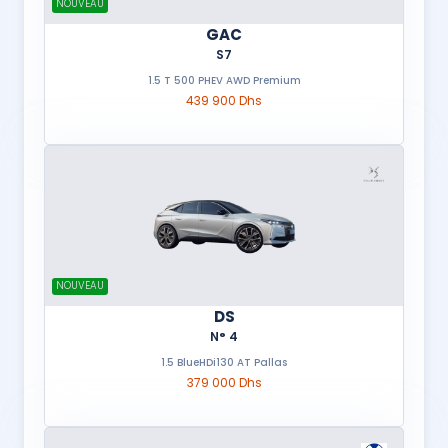
NOUVEAU
GAC
S7
1.5 T 500 PHEV AWD Premium
439 900 Dhs
NOUVEAU
DS
N° 4
1.5 BlueHDi130 AT Pallas
379 000 Dhs