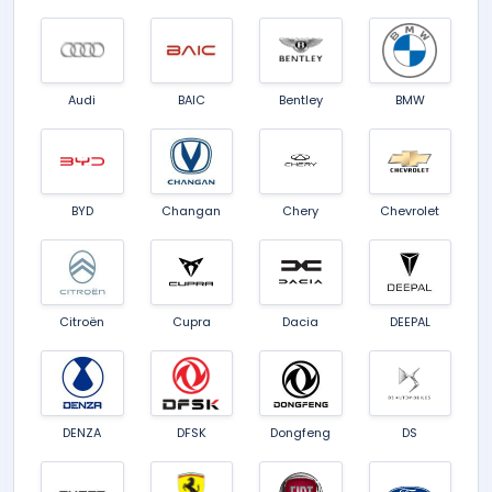
Audi
BAIC
Bentley
BMW
BYD
Changan
Chery
Chevrolet
Citroën
Cupra
Dacia
DEEPAL
DENZA
DFSK
Dongfeng
DS