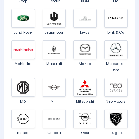
Jeep
Jetour
KGM
Kia
Land Rover
Leapmotor
Lexus
Lynk & Co
Mahindra
Maserati
Mazda
Mercedes-
Benz
MG
Mini
Mitsubishi
Neo Motors
Nissan
Omoda
Opel
Peugeot