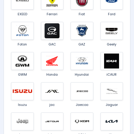
EXEED
Ferrari
Fiat
Ford
Foton
GAC
GAZ
Geely
GWM
Honda
Hyundai
iCAUR
Isuzu
jac
Jaecoo
Jaguar