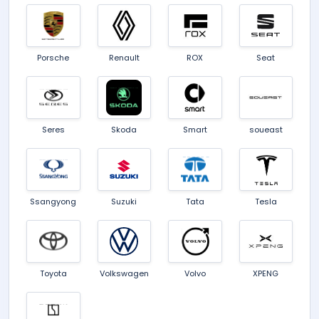
Porsche
Renault
ROX
Seat
Seres
Skoda
Smart
soueast
Ssangyong
Suzuki
Tata
Tesla
Toyota
Volkswagen
Volvo
XPENG