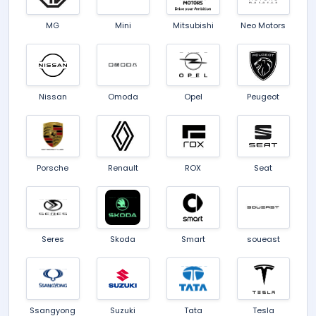
MG
Mini
Mitsubishi
Neo Motors
Nissan
Omoda
Opel
Peugeot
Porsche
Renault
ROX
Seat
Seres
Skoda
Smart
soueast
Ssangyong
Suzuki
Tata
Tesla