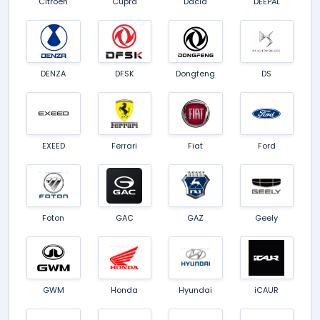
Citroën
Cupra
Dacia
DEEPAL
DENZA
DFSK
Dongfeng
DS
EXEED
Ferrari
Fiat
Ford
Foton
GAC
GAZ
Geely
GWM
Honda
Hyundai
iCAUR