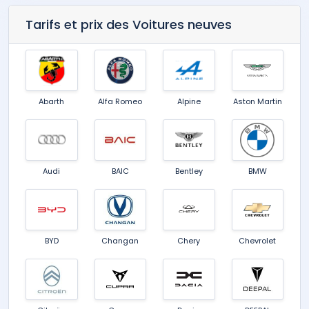
Tarifs et prix des Voitures neuves
Abarth
Alfa Romeo
Alpine
Aston Martin
Audi
BAIC
Bentley
BMW
BYD
Changan
Chery
Chevrolet