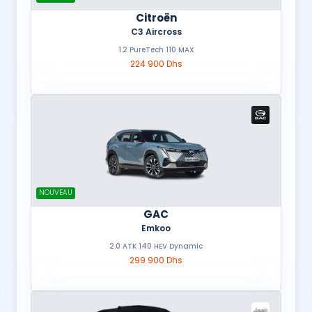
Citroën
C3 Aircross
1.2 PureTech 110 MAX
224 900 Dhs
NOUVEAU
GAC
Emkoo
2.0 ATK 140 HEV Dynamic
299 900 Dhs