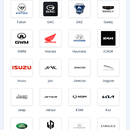
Foton
GAC
GAZ
Geely
GWM
Honda
Hyundai
iCAUR
Isuzu
jac
Jaecoo
Jaguar
Jeep
Jetour
KGM
Kia