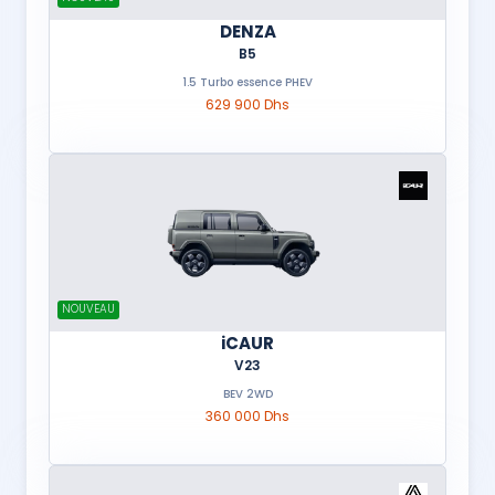
DENZA
B5
1.5 Turbo essence PHEV
629 900 Dhs
NOUVEAU
iCAUR
V23
BEV 2WD
360 000 Dhs