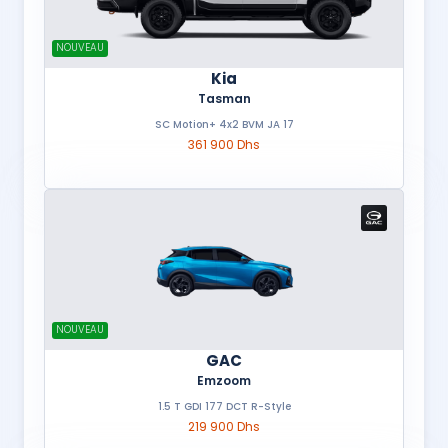
NOUVEAU
Kia
Tasman
SC Motion+ 4x2 BVM JA 17
361 900 Dhs
NOUVEAU
GAC
Emzoom
1.5 T GDI 177 DCT R-Style
219 900 Dhs