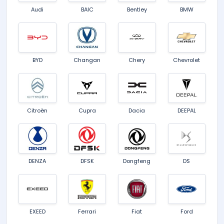
Audi
BAIC
Bentley
BMW
BYD
Changan
Chery
Chevrolet
Citroën
Cupra
Dacia
DEEPAL
DENZA
DFSK
Dongfeng
DS
EXEED
Ferrari
Fiat
Ford