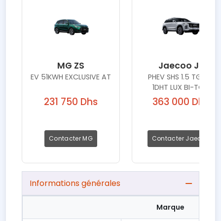
MG ZS
Jaecoo J7
EV 51KWH EXCLUSIVE AT
PHEV SHS 1.5 TGDI -
1DHT LUX BI-TON
231 750 Dhs
363 000 Dhs
Contacter MG
Contacter Jaecoo
Informations générales
Marque