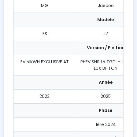
MG
Jaecoo
Modèle
ZS
J7
Version / Finition
EV 51KWH EXCLUSIVE AT
PHEV SHS 1.5 TGDI - 1DHT
LUX BI-TON
Année
2023
2025
Phase
1ére 2024