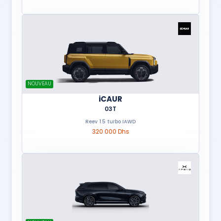
NOUVEAU
iCAUR
03T
Reev 1.5 turbo IAWD
320 000 Dhs