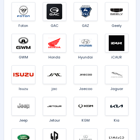
Foton
GAC
GAZ
Geely
GWM
Honda
Hyundai
iCAUR
Isuzu
jac
Jaecoo
Jaguar
Jeep
Jetour
KGM
Kia