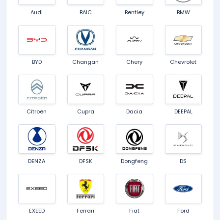
Audi
BAIC
Bentley
BMW
BYD
Changan
Chery
Chevrolet
Citroën
Cupra
Dacia
DEEPAL
DENZA
DFSK
Dongfeng
DS
EXEED
Ferrari
Fiat
Ford