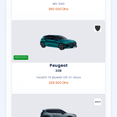
BEV 2WD
360 000 Dhs
NOUVEAU
Peugeot
308
Facelift 1.5 BlueHDi 130 AT Allure
339 900 Dhs