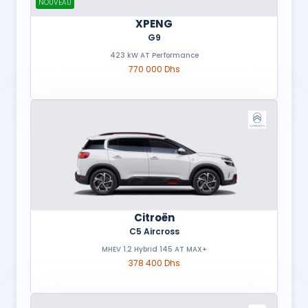
NOUVEAU
XPENG
G9
423 kW AT Performance
770 000 Dhs
Citroën
C5 Aircross
MHEV 1.2 Hybrid 145 AT MAX+
378 400 Dhs