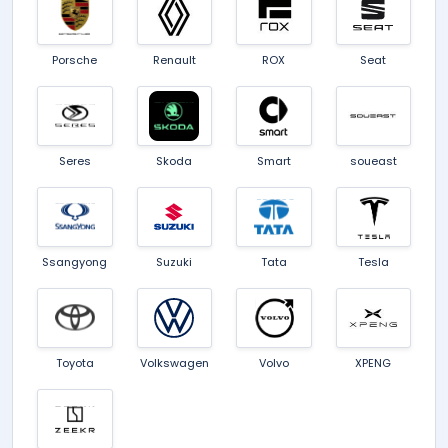
Porsche
Renault
ROX
Seat
Seres
Skoda
Smart
soueast
Ssangyong
Suzuki
Tata
Tesla
Toyota
Volkswagen
Volvo
XPENG