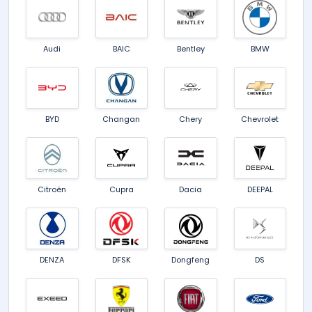
Audi
BAIC
Bentley
BMW
BYD
Changan
Chery
Chevrolet
Citroën
Cupra
Dacia
DEEPAL
DENZA
DFSK
Dongfeng
DS