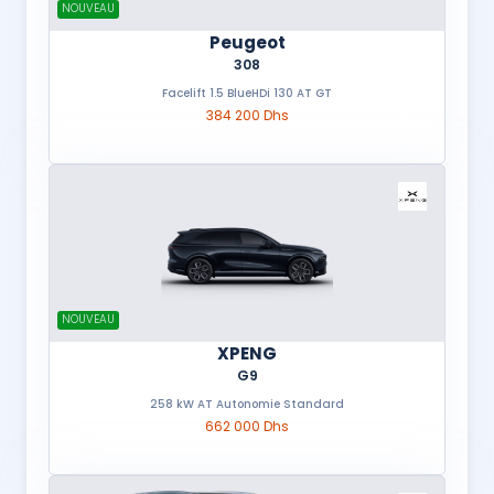
NOUVEAU
Peugeot
308
Facelift 1.5 BlueHDi 130 AT GT
384 200 Dhs
NOUVEAU
XPENG
G9
258 kW AT Autonomie Standard
662 000 Dhs