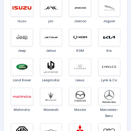
Isuzu
jac
Jaecoo
Jaguar
Jeep
Jetour
KGM
Kia
Land Rover
Leapmotor
Lexus
Lynk & Co
Mahindra
Maserati
Mazda
Mercedes-
Benz