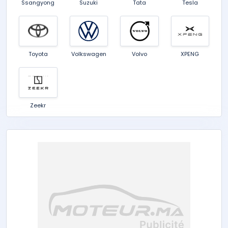
Ssangyong
Suzuki
Tata
Tesla
Toyota
Volkswagen
Volvo
XPENG
Zeekr