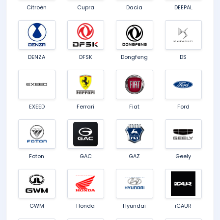
Citroën
Cupra
Dacia
DEEPAL
DENZA
DFSK
Dongfeng
DS
EXEED
Ferrari
Fiat
Ford
Foton
GAC
GAZ
Geely
GWM
Honda
Hyundai
iCAUR