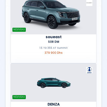
NOUVEAU
soueast
S08 DM
1.5 TD 355 AT Summit
379 900 Dhs
NOUVEAU
DENZA