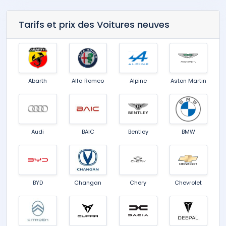
Tarifs et prix des Voitures neuves
Abarth
Alfa Romeo
Alpine
Aston Martin
Audi
BAIC
Bentley
BMW
BYD
Changan
Chery
Chevrolet