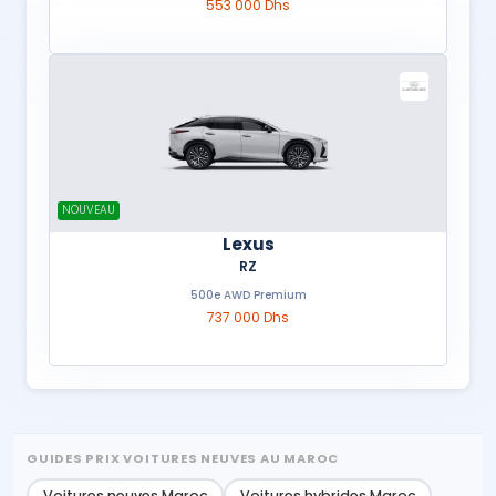
553 000 Dhs
NOUVEAU
Lexus
RZ
500e AWD Premium
737 000 Dhs
GUIDES PRIX VOITURES NEUVES AU MAROC
Voitures neuves Maroc
Voitures hybrides Maroc