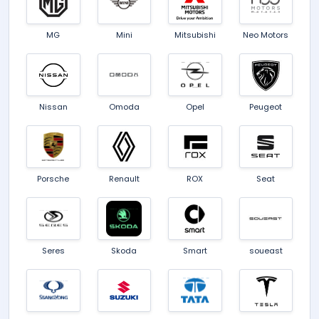
MG
Mini
Mitsubishi
Neo Motors
Nissan
Omoda
Opel
Peugeot
Porsche
Renault
ROX
Seat
Seres
Skoda
Smart
soueast