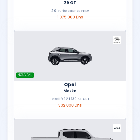
Z9 GT
2.0 Turbo essence PHEV
1 075 000 Dhs
NOUVEAU
Opel
Mokka
Facelift 1.2 l 130 AT GS+
302 000 Dhs