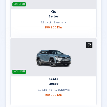
NOUVEAU
Kia
Seltos
1.5 CRDi 115 Motion+
296 900 Dhs
NOUVEAU
GAC
Emkoo
2.0 ATK 140 HEV Dynamic
299 900 Dhs