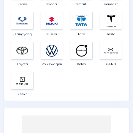
Seres
Skoda
Smart
soueast
Ssangyong
Suzuki
Tata
Tesla
Toyota
Volkswagen
Volvo
XPENG
Zeekr