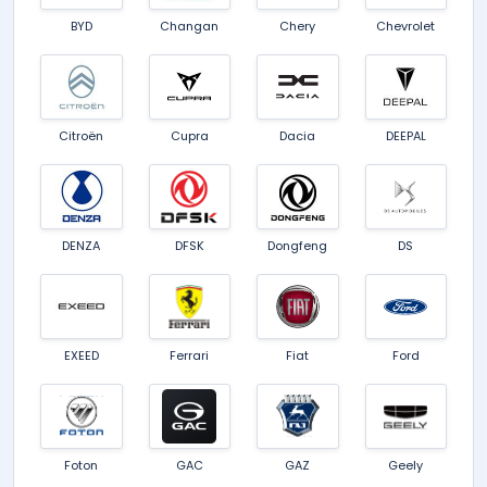
BYD
Changan
Chery
Chevrolet
Citroën
Cupra
Dacia
DEEPAL
DENZA
DFSK
Dongfeng
DS
EXEED
Ferrari
Fiat
Ford
Foton
GAC
GAZ
Geely