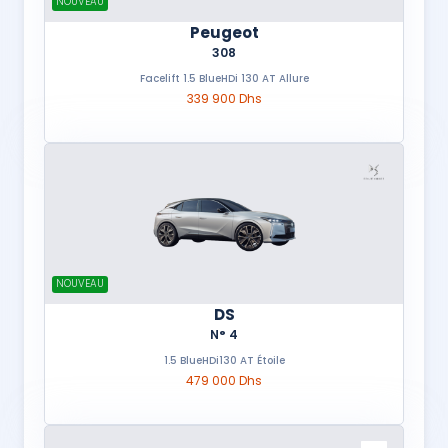
NOUVEAU
Peugeot
308
Facelift 1.5 BlueHDi 130 AT Allure
339 900 Dhs
NOUVEAU
DS
N° 4
1.5 BlueHDi130 AT Étoile
479 000 Dhs