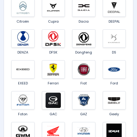
Citroën
Cupra
Dacia
DEEPAL
DENZA
DFSK
Dongfeng
DS
EXEED
Ferrari
Fiat
Ford
Foton
GAC
GAZ
Geely