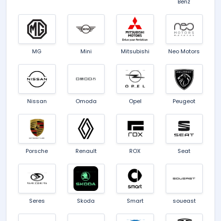
Benz
MG
Mini
Mitsubishi
Neo Motors
Nissan
Omoda
Opel
Peugeot
Porsche
Renault
ROX
Seat
Seres
Skoda
Smart
soueast