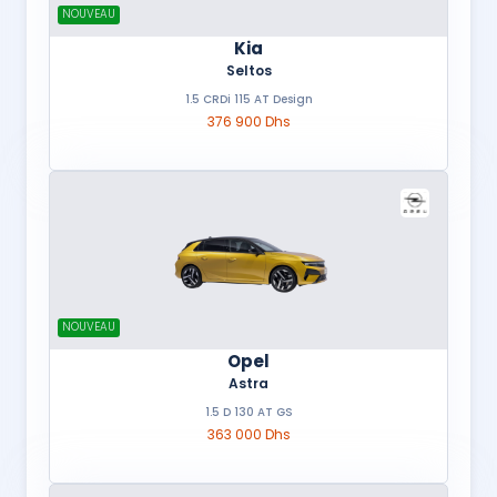
NOUVEAU
Kia
Seltos
1.5 CRDi 115 AT Design
376 900 Dhs
NOUVEAU
Opel
Astra
1.5 D 130 AT GS
363 000 Dhs