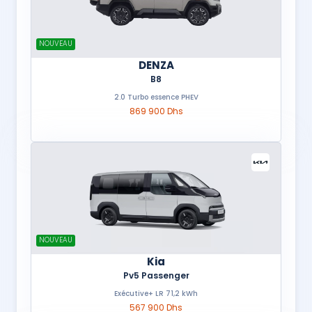
NOUVEAU
DENZA
B8
2.0 Turbo essence PHEV
869 900 Dhs
NOUVEAU
Kia
Pv5 Passenger
Exécutive+ LR 71,2 kWh
567 900 Dhs