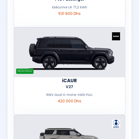
Exécutive LR 71,2 kWh
531 900 Dhs
NOUVEAU
iCAUR
V27
REEV Dual E-motor AWD FULL
420 000 Dhs