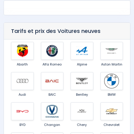
Tarifs et prix des Voitures neuves
Abarth
Alfa Romeo
Alpine
Aston Martin
Audi
BAIC
Bentley
BMW
BYD
Changan
Chery
Chevrolet