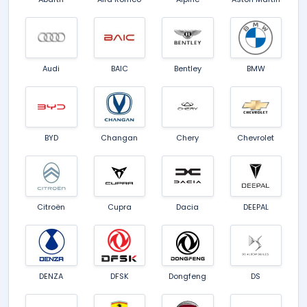
Audi
BAIC
Bentley
BMW
BYD
Changan
Chery
Chevrolet
Citroën
Cupra
Dacia
DEEPAL
DENZA
DFSK
Dongfeng
DS