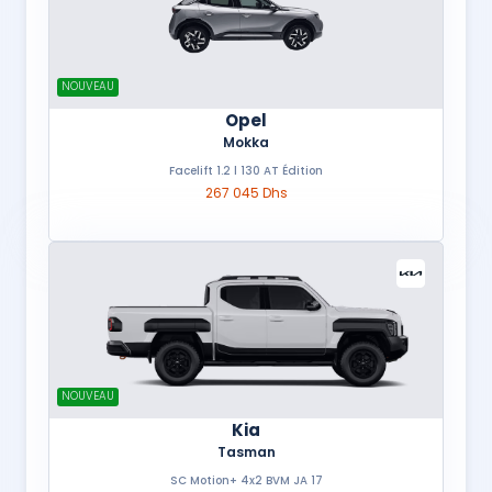
NOUVEAU
Opel
Mokka
Facelift 1.2 l 130 AT Édition
267 045 Dhs
NOUVEAU
Kia
Tasman
SC Motion+ 4x2 BVM JA 17