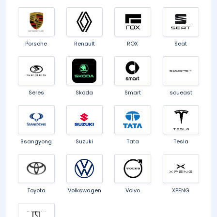
Porsche
Renault
ROX
Seat
Seres
Skoda
Smart
soueast
Ssangyong
Suzuki
Tata
Tesla
Toyota
Volkswagen
Volvo
XPENG