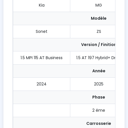
Kia
MG
Modèle
Sonet
ZS
Version / Finition
1.5 MPI 115 AT Business
1.5 AT 197 Hybrid+ Drive
Année
2024
2025
Phase
2 éme
Carrosserie