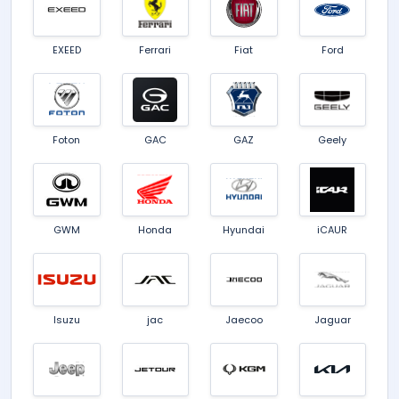
EXEED
Ferrari
Fiat
Ford
Foton
GAC
GAZ
Geely
GWM
Honda
Hyundai
iCAUR
Isuzu
jac
Jaecoo
Jaguar