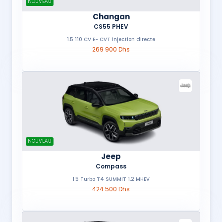
NOUVEAU
Changan
CS55 PHEV
1.5 110 CV E- CVT injection directe
269 900 Dhs
NOUVEAU
Jeep
Compass
1.5 Turbo T4 SUMMIT 1.2 MHEV
424 500 Dhs