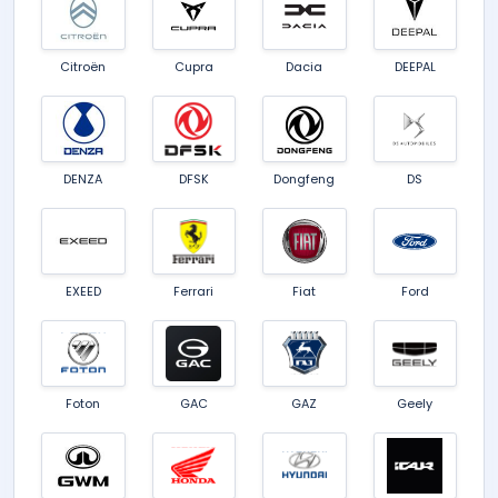
Citroën
Cupra
Dacia
DEEPAL
DENZA
DFSK
Dongfeng
DS
EXEED
Ferrari
Fiat
Ford
Foton
GAC
GAZ
Geely