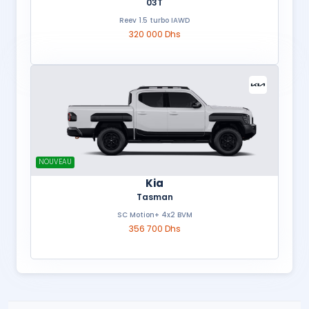
03T
Reev 1.5 turbo IAWD
320 000 Dhs
NOUVEAU
Kia
Tasman
SC Motion+ 4x2 BVM
356 700 Dhs