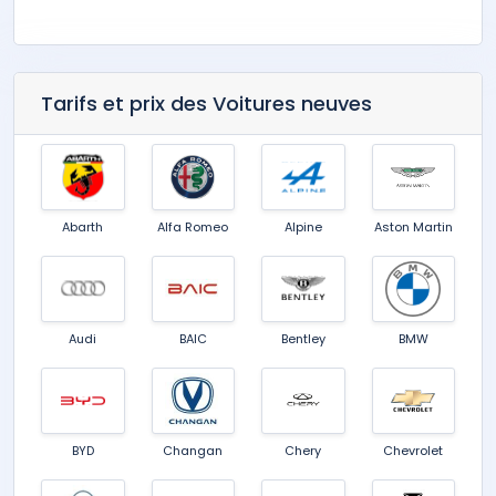
Tarifs et prix des Voitures neuves
Abarth
Alfa Romeo
Alpine
Aston Martin
Audi
BAIC
Bentley
BMW
BYD
Changan
Chery
Chevrolet