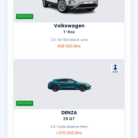
NOUVEAU
Volkswagen
T-Roc
2.0 TDI 150 DSG R-Line
439 000 Dhs
NOUVEAU
DENZA
Z9 GT
2.0 Turbo essence PHEV
1 075 000 Dhs