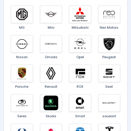
MG
Mini
Mitsubishi
Neo Motors
Nissan
Omoda
Opel
Peugeot
Porsche
Renault
ROX
Seat
Seres
Skoda
Smart
soueast