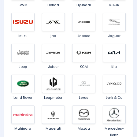
GWM
Honda
Hyundai
iCAUR
Isuzu
jac
Jaecoo
Jaguar
Jeep
Jetour
KGM
Kia
Land Rover
Leapmotor
Lexus
Lynk & Co
Mahindra
Maserati
Mazda
Mercedes-
Benz