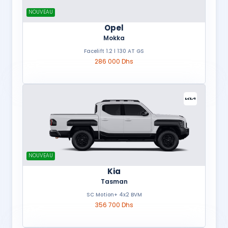
NOUVEAU
Opel
Mokka
Facelift 1.2 l 130 AT GS
286 000 Dhs
NOUVEAU
Kia
Tasman
SC Motion+ 4x2 BVM
356 700 Dhs