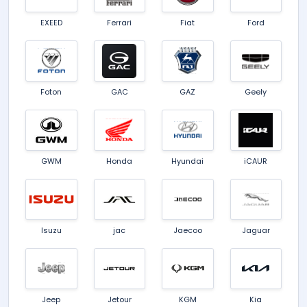
EXEED
Ferrari
Fiat
Ford
Foton
GAC
GAZ
Geely
GWM
Honda
Hyundai
iCAUR
Isuzu
jac
Jaecoo
Jaguar
Jeep
Jetour
KGM
Kia