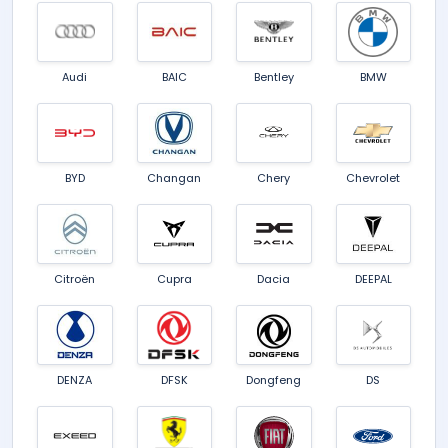
Audi
BAIC
Bentley
BMW
BYD
Changan
Chery
Chevrolet
Citroën
Cupra
Dacia
DEEPAL
DENZA
DFSK
Dongfeng
DS