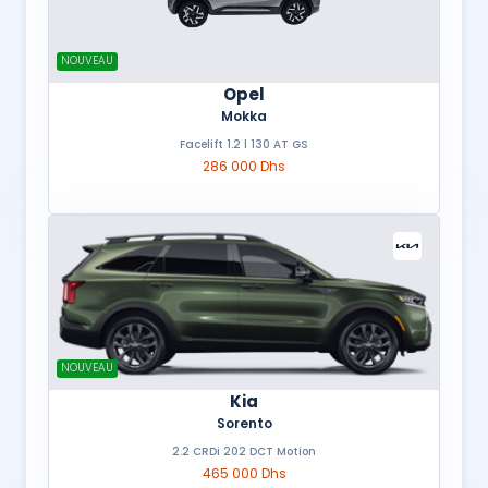
NOUVEAU
Opel
Mokka
Facelift 1.2 l 130 AT GS
286 000 Dhs
NOUVEAU
Kia
Sorento
2.2 CRDi 202 DCT Motion
465 000 Dhs