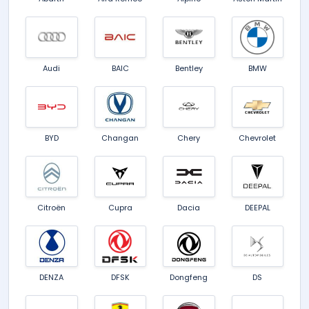
Audi
BAIC
Bentley
BMW
BYD
Changan
Chery
Chevrolet
Citroën
Cupra
Dacia
DEEPAL
DENZA
DFSK
Dongfeng
DS