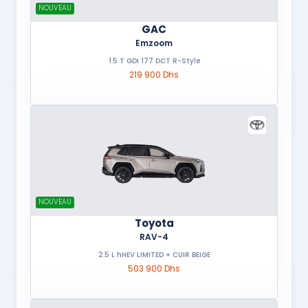
NOUVEAU
GAC
Emzoom
1.5 T GDI 177 DCT R-Style
219 900 Dhs
NOUVEAU
Toyota
RAV-4
2.5 L hHEV LIMITED + CUIR BEIGE
503 900 Dhs