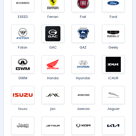
EXEED
Ferrari
Fiat
Ford
Foton
GAC
GAZ
Geely
GWM
Honda
Hyundai
iCAUR
Isuzu
jac
Jaecoo
Jaguar