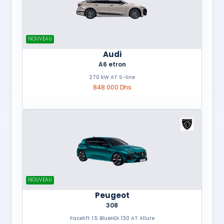
NOUVEAU
Audi
A6 etron
270 kW AT S-line
848 000 Dhs
NOUVEAU
Peugeot
308
Facelift 1.5 BlueHDi 130 AT Allure