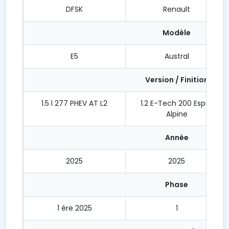
DFSK
Renault
Modèle
E5
Austral
Version / Finition
1.5 l 277 PHEV AT L2
1.2 E-Tech 200 Esprit
Alpine
Année
2025
2025
Phase
1 ére 2025
1