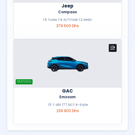
Jeep
Compass
1.5 Turbo T4 ALTITUDE 1.2 MHEV
379 500 Dhs
NOUVEAU
GAC
Emzoom
1.5 T GDI 177 DCT R-Style
239 900 Dhs