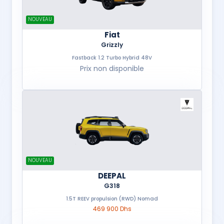
NOUVEAU
Fiat
Grizzly
Fastback 1.2 Turbo Hybrid 48V
Prix non disponible
NOUVEAU
DEEPAL
G318
1.5T REEV propulsion (RWD) Nomad
469 900 Dhs