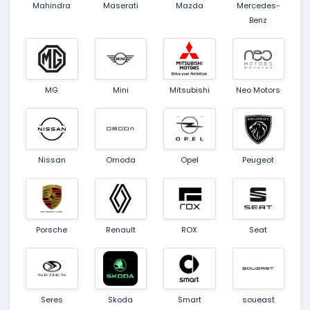
Mahindra
Maserati
Mazda
Mercedes-
Benz
MG
Mini
Mitsubishi
Neo Motors
Nissan
Omoda
Opel
Peugeot
Porsche
Renault
ROX
Seat
Seres
Skoda
Smart
soueast