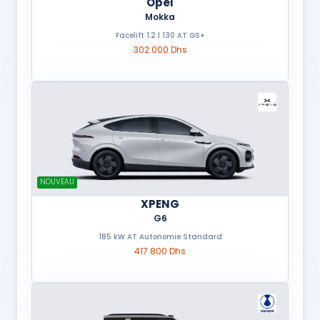
Opel
Mokka
Facelift 1.2 l 130 AT GS+
302 000 Dhs
NOUVEAU
XPENG
G6
185 kW AT Autonomie Standard
417 800 Dhs