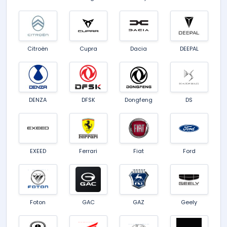
Citroën
Cupra
Dacia
DEEPAL
DENZA
DFSK
Dongfeng
DS
EXEED
Ferrari
Fiat
Ford
Foton
GAC
GAZ
Geely