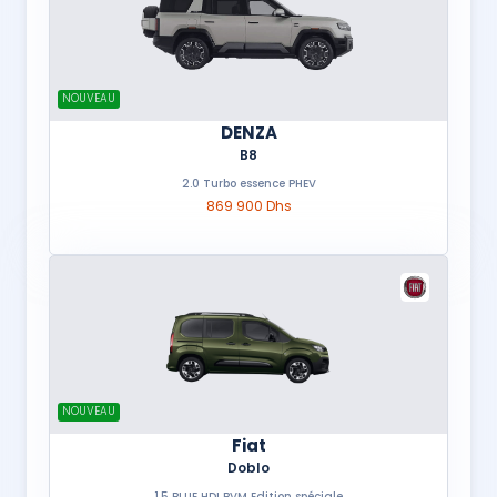
NOUVEAU
DENZA
B8
2.0 Turbo essence PHEV
869 900 Dhs
NOUVEAU
Fiat
Doblo
1.5 BLUE HDI BVM Edition spéciale