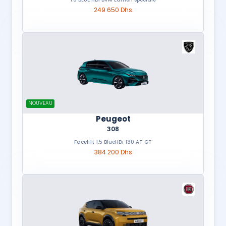
249 650 Dhs
NOUVEAU
Peugeot
308
Facelift 1.5 BlueHDi 130 AT GT
384 200 Dhs