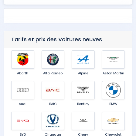
Tarifs et prix des Voitures neuves
Abarth
Alfa Romeo
Alpine
Aston Martin
Audi
BAIC
Bentley
BMW
BYD
Changan
Chery
Chevrolet