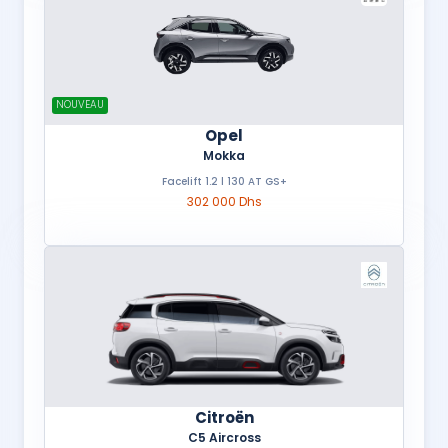
NOUVEAU
Opel
Mokka
Facelift 1.2 l 130 AT GS+
302 000 Dhs
Citroën
C5 Aircross