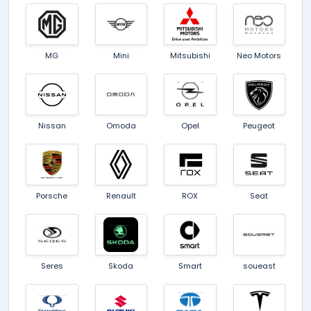
MG
Mini
Mitsubishi
Neo Motors
Nissan
Omoda
Opel
Peugeot
Porsche
Renault
ROX
Seat
Seres
Skoda
Smart
soueast