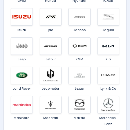
GWM
Honda
Hyundai
iCAUR
Isuzu
jac
Jaecoo
Jaguar
Jeep
Jetour
KGM
Kia
Land Rover
Leapmotor
Lexus
Lynk & Co
Mahindra
Maserati
Mazda
Mercedes-
Benz