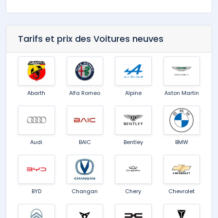
Tarifs et prix des Voitures neuves
Abarth
Alfa Romeo
Alpine
Aston Martin
Audi
BAIC
Bentley
BMW
BYD
Changan
Chery
Chevrolet