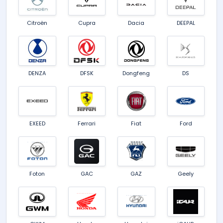
Citroën
Cupra
Dacia
DEEPAL
DENZA
DFSK
Dongfeng
DS
EXEED
Ferrari
Fiat
Ford
Foton
GAC
GAZ
Geely