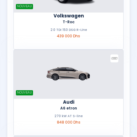
NOUVEAU
Volkswagen
T-Roc
2.0 TDI 150 DSG R-Line
439 000 Dhs
NOUVEAU
Audi
A6 etron
270 kW AT S-line
848 000 Dhs