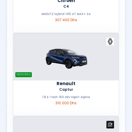
Citroën
C4
MHEV1.2 Hybrid 145 AT MAX+ SA
307 400 Dhs
NOUVEAU
Renault
Captur
1.8 E-Tech 160 HEV Esprit Alpine
310 000 Dhs