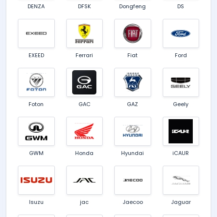
DENZA
DFSK
Dongfeng
DS
EXEED
Ferrari
Fiat
Ford
Foton
GAC
GAZ
Geely
GWM
Honda
Hyundai
iCAUR
Isuzu
jac
Jaecoo
Jaguar