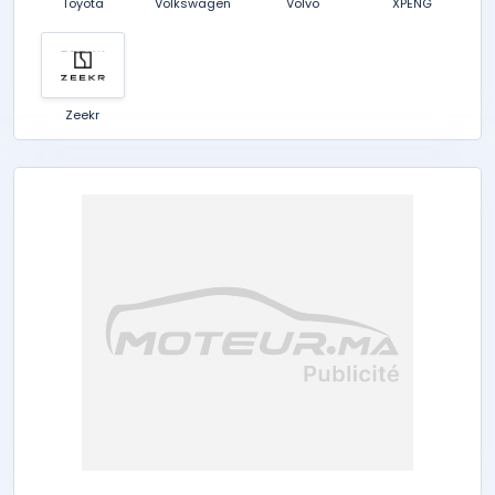
Toyota
Volkswagen
Volvo
XPENG
Zeekr