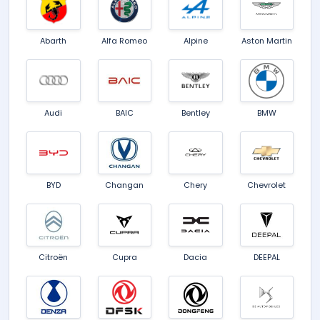
Abarth
Alfa Romeo
Alpine
Aston Martin
Audi
BAIC
Bentley
BMW
BYD
Changan
Chery
Chevrolet
Citroën
Cupra
Dacia
DEEPAL