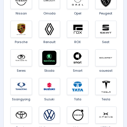
Nissan
Omoda
Opel
Peugeot
Porsche
Renault
ROX
Seat
Seres
Skoda
Smart
soueast
Ssangyong
Suzuki
Tata
Tesla