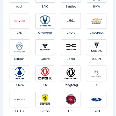
Audi
BAIC
Bentley
BMW
BYD
Changan
Chery
Chevrolet
Citroën
Cupra
Dacia
DEEPAL
DENZA
DFSK
Dongfeng
DS
EXEED
Ferrari
Fiat
Ford