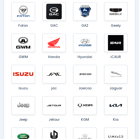
Foton
GAC
GAZ
Geely
GWM
Honda
Hyundai
iCAUR
Isuzu
jac
Jaecoo
Jaguar
Jeep
Jetour
KGM
Kia