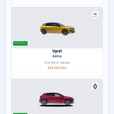
NOUVEAU
Opel
Astra
1.5 D 130 AT Edition
324 000 Dhs