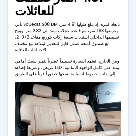
للعائلات
تأتي Soueast S08 DM بأبعاد كبيرة، إذ يبلغ طولها 4.81 متر،
وعرضها 1.93 متر، مع قاعدة عجلات تمتد إلى 2.82 متر. ويتيح
تصميمها الداخلي استيعاب سبعة ركاب بتوزيع مقاعد 2+3+2،
مع صندوق أمتعة عملي قابل للتعديل ليتلاءم مع مختلف
الاحتياجات العائلية.
ومن الخارج، تعتمد السيارة تصميماً عصرياً يتميز بشبك أمامي
عريض، وشريط إضاءة LED يمتد على كامل الواجهة الأمامية،
إلى جانب خطوط انسيابية تمنحها حضوراً قوياً على الطريق.