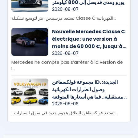
يورو ومدى قد يصل إلى 800 كيلومتر
2026-08-07
تستعد مرسيدس-بنز لتوسيع تشكيلة Classe C الكهربائية...
Nouvelle Mercedes Classe C
électrique : une version à
moins de 60 000 €, jusqu’à
800 km d’autonomie et
2026-08-07
plusieurs nouveautés à
Mercedes ne compte pas s’arrêter à la version de
venir
l...
مجموعة فولكسفاغن ID. الجديدة:
وصول الطرازات الكهربائية
المستقبلية.. فما هي أسعارها المتوقعة
في المغرب؟
2026-08-06
تستعد فولكسفاغن لإطلاق هجوم جديد في سوق السيارات ا...