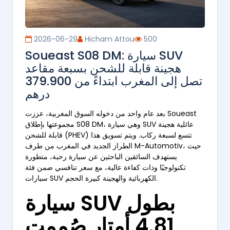
2026-06-29
Hicham Attou
500
Soueast S08 DM: سيارة SUV
هجينة قابلة للشحن بسبعة مقاعد
تصل إلى المغرب ابتداءً من 379.900
درهم
بعد عام واحد من دخوله السوق المغربية، عززت Soueast
مجموعتها بإطلاق S08 DM، وهي سيارة SUV عائلية هجينة
قابلة للشحن (PHEV) تتسع لسبعة ركاب. ويتم تسويق هذا
الطراز الجديد في المغرب من طرف M-Automotiv، حيث
يستهدف السائقين الباحثين عن سيارة رحبة، متطورة
تكنولوجيًا وذات كفاءة عالية، مع سعر تنافسي ضمن فئة
سيارات SUV الكهربائية والهجينة كبيرة الحجم.
سيارة SUV بطول
4.81 أمتار صُممت