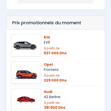
Prix promotionnels du moment
Kia
EV6
À partir de
637 000 Dhs
Opel
Frontera
À partir de
229 000 Dhs
Audi
A3 Berline
À partir de
391 900 Dhs