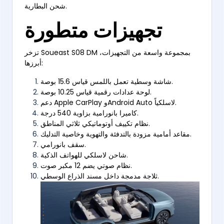
شحن البطارية.
تجهيزات متطورة
تزخر Soueast S08 DM بمجموعة واسعة من التجهيزات،
أبرزها:
شاشة وسطية تعمل باللمس قياس 15.6 بوصة.
لوحة عدادات رقمية قياس 10.25 بوصة.
دعم Apple CarPlay وAndroid Auto لاسلكياً.
كاميرا بانورامية بزاوية 540 درجة.
نظام تكييف أوتوماتيكي ثلاثي المناطق.
مقاعد أمامية مزودة بالتدفئة والتهوية وخاصية التدليك.
سقف بانورامي.
شاحن لاسلكي للهواتف الذكية.
نظام صوتي يضم 12 مكبر صوت.
ثلاجة مدمجة داخل مسند الذراع الوسطي.