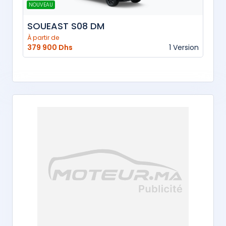
NOUVEAU
SOUEAST S08 DM
À partir de
379 900 Dhs
1 Version