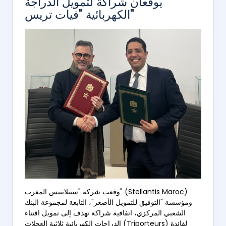
يوقعان شراكة لتمويل الدراجة
الكهربائية "فيات تريس"
وقعت شركة "ستيلانتيس المغرب" (Stellantis Maroc)
ومؤسسة "التوفيق للتمويل الأصغر"، التابعة لمجموعة البنك
الشعبي المركزي، اتفاقية شراكة تهدف إلى تمويل اقتناء
الدراجات الكهربائية ثلاثية العجلات (Triporteurs) لفائدة