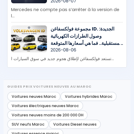
800 km d’autonomie et
2026-08-07
plusieurs nouveautés à
Mercedes ne compte pas s’arrêter à la version de
venir
l...
مجموعة فولكسفاغن ID. الجديدة:
وصول الطرازات الكهربائية
المستقبلية.. فما هي أسعارها المتوقعة
في المغرب؟
2026-08-06
تستعد فولكسفاغن لإطلاق هجوم جديد في سوق السيارات ا...
GUIDES PRIX VOITURES NEUVES AU MAROC
Voitures neuves Maroc
Voitures hybrides Maroc
Voitures électriques neuves Maroc
Voitures neuves moins de 200 000 DH
SUV neufs Maroc
Voitures Diesel neuves
Voitures essence maroc