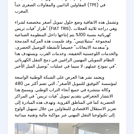
المقاولين الذاتيين والمقاولات الصغرى جداً (TPE) في
المغرب.
وتشمل هذه الاتفاقية وضع حلول تمويل أصغر مخصصة لشراء
طراز "فيات تريس" (FIAT TRIS)، وهي دراجة ثلاثية العجلات
كهربائية بنسبة 100% يتم إنتاجها داخل المنظومة الصناعية
لمجموعة "ستيلانتيس". وقد صُممت هذه المركبة المدمجة
و"منعدمة الانبعاثات" خصيصاً لأنشطة التوصيل الحضري،
والخدمات اللوجستية الخفيفة، وخدمات القرب. ويستهدف هذا
النظام التمويلي المهنيين الراغبين في دمج التنقل الكهربائي
في نموذج عملهم، لا سيما في عمليات "توصيل الميل الأخير".
ويعتمد نشر هذا العرض على الشبكة الوطنية الواسعة
لمؤسسة "التوفيق للتمويل الأصغر"، التي تضم أكثر من 480
وكالة منتشرة في جميع أنحاء التراب الوطني. ويسمح هذا
الانتشار الجغرافي بتقديم تمويل "فيات تريس" في المراكز
الحضرية كما في المناطق القروية. وتهدف هذه المبادرة إلى
تعزيز الاستقلال الاقتصادي للمقاولين من خلال تسهيل الولوج
إلى تكنولوجيا التنقل المهني عبر مواكبة مالية وتقنية ميدانية.