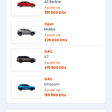
A3 Berline
À partir de
391 900 Dhs
Opel
Mokka
À partir de
235 000 Dhs
GAC
S7
À partir de
419 900 Dhs
GAC
Emzoom
À partir de
199 900 Dhs