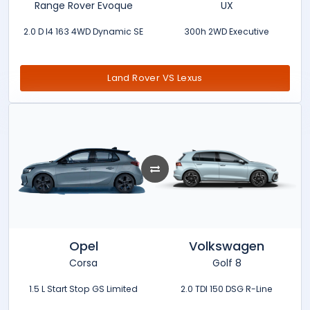
Range Rover Evoque
UX
2.0 D I4 163 4WD Dynamic SE
300h 2WD Executive
Land Rover VS Lexus
Opel
Volkswagen
Corsa
Golf 8
1.5 L Start Stop GS Limited
2.0 TDI 150 DSG R-Line