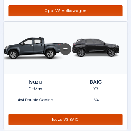
Opel VS Volkswagen
Isuzu
BAIC
D-Max
X7
4x4 Double Cabine
LV4
Isuzu VS BAIC