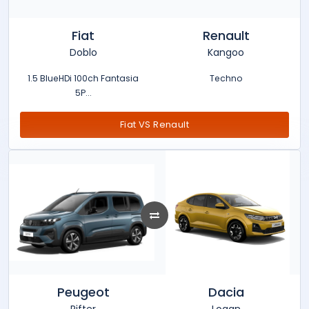
Fiat
Renault
Doblo
Kangoo
1.5 BlueHDi 100ch Fantasia
Techno
5P...
Fiat VS Renault
Peugeot
Dacia
Rifter
Logan