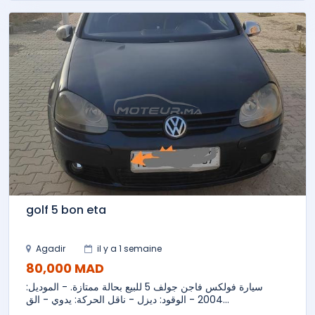
golf 5 bon eta
Agadir
il y a 1 semaine
80,000 MAD
سيارة فولكس فاجن جولف 5 للبيع بحالة ممتازة. - الموديل:
2004 - الوقود: ديزل - ناقل الحركة: يدوي - الق...