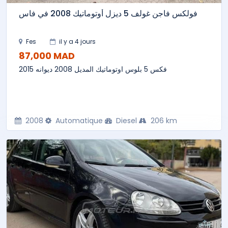
فولكس فاجن غولف 5 ديزل أوتوماتيك 2008 في فاس
Fes
il y a 4 jours
87,000 MAD
فكس 5 بلوس اوتوماتيك المديل 2008 ديوانه 2015
2008
Automatique
Diesel
206 km