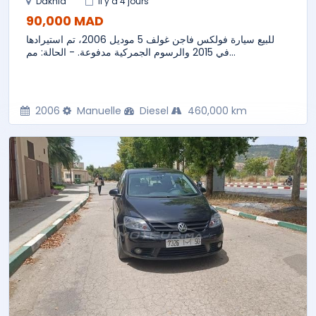
Dakhla
il y a 4 jours
90,000 MAD
للبيع سيارة فولكس فاجن غولف 5 موديل 2006، تم استيرادها
في 2015 والرسوم الجمركية مدفوعة. - الحالة: مم...
2006
Manuelle
Diesel
460,000 km