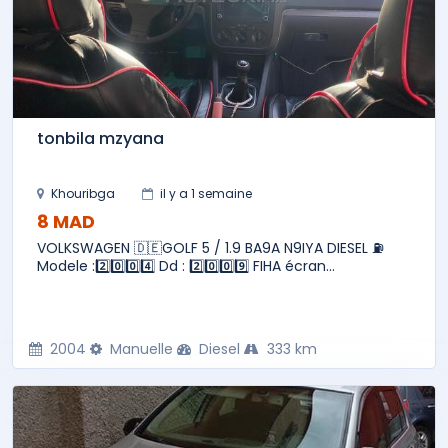
tonbila mzyana
Khouribga
il y a 1 semaine
8 MAD
VOLKSWAGEN 🇩🇪GOLF 5 / 1.9 BA9A N9IYA DIESEL ⛽️
Modele :2️⃣0️⃣0️⃣4️⃣ Dd : 2️⃣0️⃣0️⃣9️⃣ FIHA écran...
2004
Manuelle
Diesel
333 km