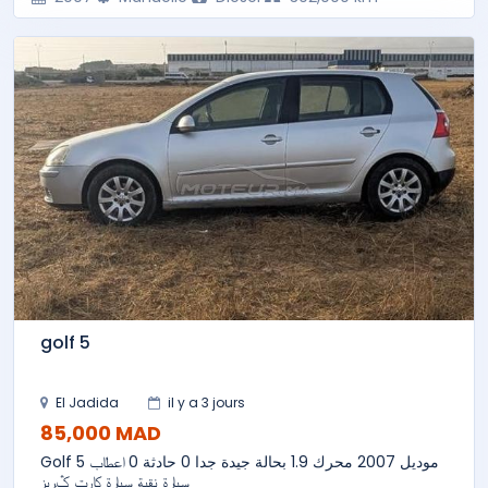
golf 5
El Jadida
il y a 3 jours
85,000 MAD
Golf 5 موديل 2007 محرك 1.9 بحالة جيدة جدا 0 حادثة 0 اعطاب
سيارة نقية سيارة كارت ݣريز