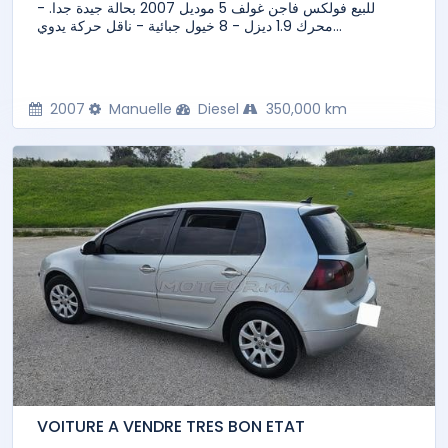
للبيع فولكس فاجن غولف 5 موديل 2007 بحالة جيدة جدا. -
محرك 1.9 ديزل - 8 خيول جبائية - ناقل حركة يدوي...
2007
Manuelle
Diesel
350,000 km
VOITURE A VENDRE TRES BON ETAT