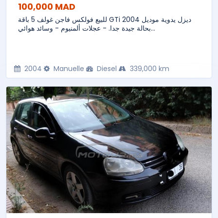
100,000 MAD
للبيع فولكس فاجن غولف 5 باقة GTi ديزل يدوية موديل 2004
بحالة جيدة جدا. - عجلات ألمنيوم - وسائد هوائي...
2004
Manuelle
Diesel
339,000 km