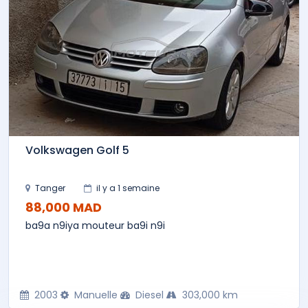
Volkswagen Golf 5
Tanger
il y a 1 semaine
88,000 MAD
ba9a n9iya mouteur ba9i n9i
2003
Manuelle
Diesel
303,000 km