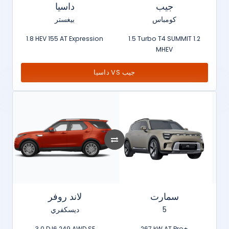
جيب
داسيا
كومباس
بيغستر
1.8 HEV 155 AT Expression
1.5 Turbo T4 SUMMIT 1.2
MHEV
داسيا VS جيب
سمارت
لاند روفر
ديسكفري
5
3.0 D I6 249 AWD SE
267 kW AT Pro+