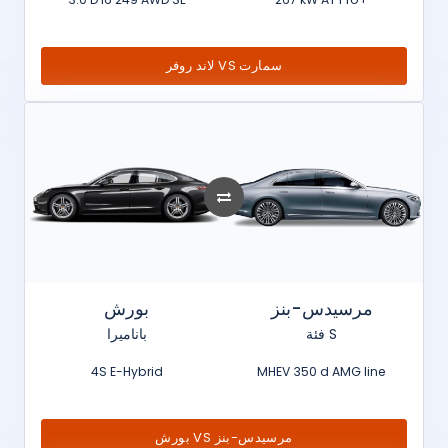
لاند روفر VS سمارت
مرسيدس-بنز
بورش
فئة S
باناميرا
4S E-Hybrid
MHEV 350 d AMG line
بورش VS مرسيدس-بنز