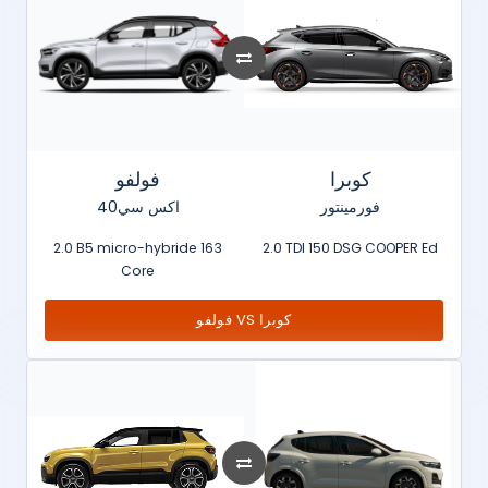
كوبرا
فولفو
فورمينتور
اكس سي40
2.0 B5 micro-hybride 163
2.0 TDI 150 DSG COOPER Ed
Core
فولفو VS كوبرا