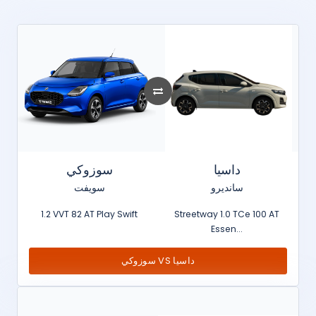
داسيا
سوزوكي
سانديرو
سويفت
1.2 VVT 82 AT Play Swift
Streetway 1.0 TCe 100 AT
Essen...
سوزوكي VS داسيا