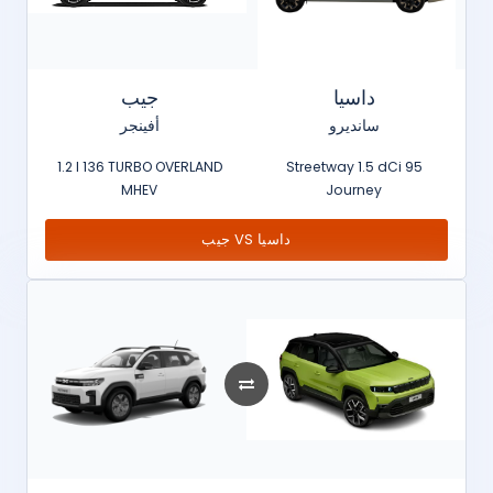
داسيا
جيب
سانديرو
أفينجر
1.2 l 136 TURBO OVERLAND
Streetway 1.5 dCi 95
MHEV
Journey
جيب VS داسيا