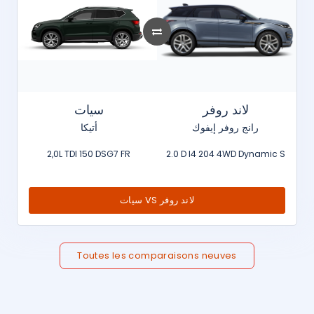
لاند روفر
سيات
رانج روفر إيفوك
أتيكا
2,0L TDI 150 DSG7 FR
2.0 D I4 204 4WD Dynamic S
سيات VS لاند روفر
Toutes les comparaisons neuves