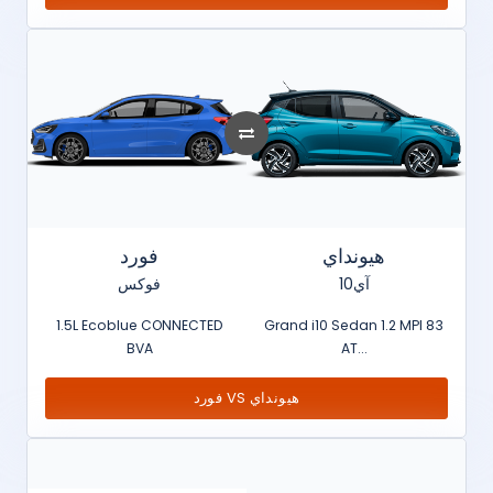
هيونداي
فورد
آي10
فوكس
1.5L Ecoblue CONNECTED
Grand i10 Sedan 1.2 MPI 83
BVA
AT...
فورد VS هيونداي