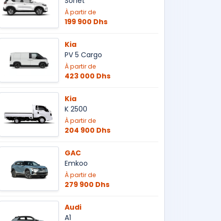
Sonet
À partir de
199 900 Dhs
Kia
PV 5 Cargo
À partir de
423 000 Dhs
Kia
K 2500
À partir de
204 900 Dhs
GAC
Emkoo
À partir de
279 900 Dhs
Audi
A1