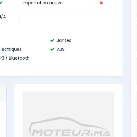
Importation neuve
N/A
s
Jantes
électriques
ABS
P3 / Bluetooth