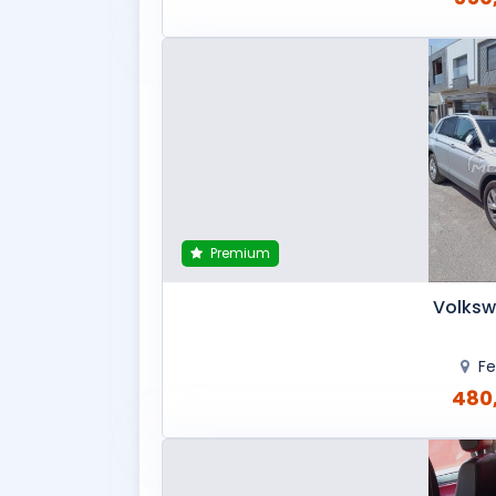
Premium
Volksw
F
480