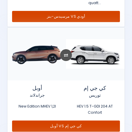
quatt...
مرسيدس-بنز VS أودي
كي جي إم
أوبل
توريس
جراندلاند
New Edition MHEV 1,2l
HEV 1.5 T-GDI 204 AT
Confort
أوبل VS كي جي إم