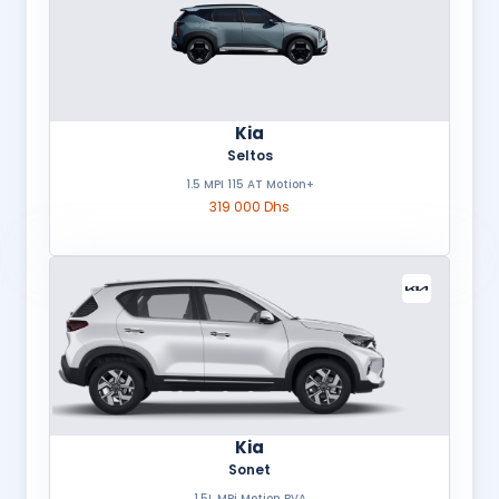
Kia
Seltos
1.5 MPI 115 AT Motion+
319 000 Dhs
Kia
Sonet
1.5L MPi Motion BVA