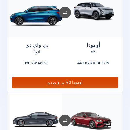
أومودا
بي واي دي
اتو3
e5
150 KW Active
4X2 62 KW BI-TON
بي واي دي VS أومودا