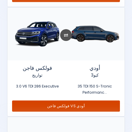
أودي
فولكس فاجن
كيو3
تواريج
3.0 V6 TDI 286 Executive
35 TDI 150 S-Tronic
Performanc...
فولكس فاجن VS أودي