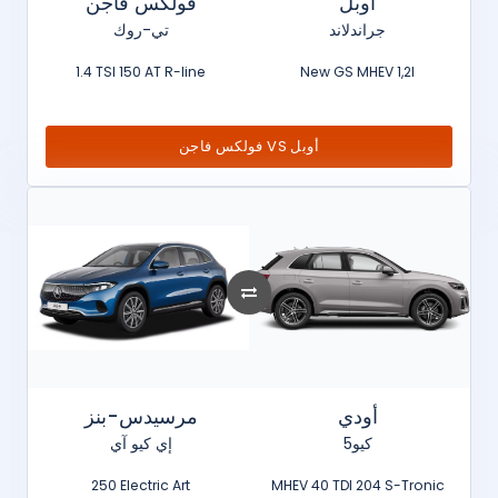
أوبل
فولكس فاجن
جراندلاند
تي-روك
1.4 TSI 150 AT R-line
New GS MHEV 1,2l
فولكس فاجن VS أوبل
أودي
مرسيدس-بنز
كيو5
إي كيو آي
250 Electric Art
MHEV 40 TDI 204 S-Tronic