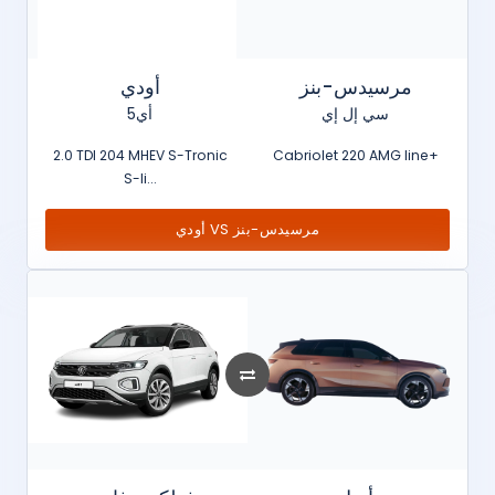
مرسيدس-بنز
أودي
سي إل إي
أي5
2.0 TDI 204 MHEV S-Tronic
Cabriolet 220 AMG line+
S-li...
أودي VS مرسيدس-بنز