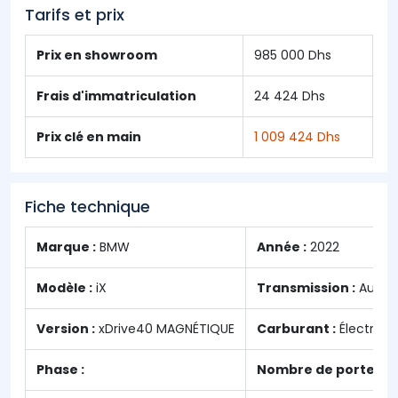
Tarifs et prix
Prix en showroom
985 000 Dhs
Frais d'immatriculation
24 424 Dhs
Prix clé en main
1 009 424 Dhs
Fiche technique
Marque :
BMW
Année :
2022
Modèle :
iX
Transmission :
Autom
Version :
xDrive40 MAGNÉTIQUE
Carburant :
Électriqu
Phase :
Nombre de portes :