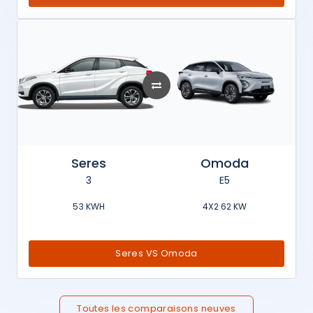
Seres
Omoda
3
E5
53 KWH
4X2 62 KW
Seres VS Omoda
Toutes les comparaisons neuves