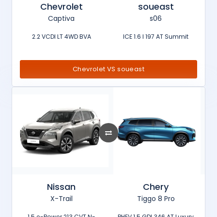
Chevrolet
soueast
Captiva
s06
2.2 VCDI LT 4WD BVA
ICE 1.6 l 197 AT Summit
Chevrolet VS soueast
Nissan
Chery
X-Trail
Tiggo 8 Pro
1.5 e-Power 213 CVT N-
PHEV 1.5 GDI 346 AT Luxury