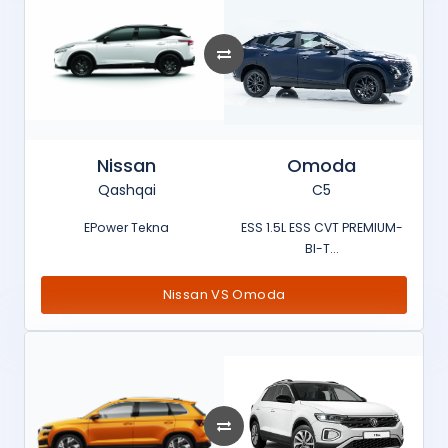
Nissan
Omoda
Qashqai
C5
EPower Tekna
ESS 1.5L ESS CVT PREMIUM-
BI-T...
Nissan VS Omoda