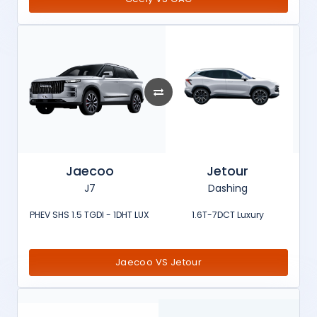
Jaecoo
Jetour
J7
Dashing
PHEV SHS 1.5 TGDI - 1DHT LUX
1.6T-7DCT Luxury
Jaecoo VS Jetour