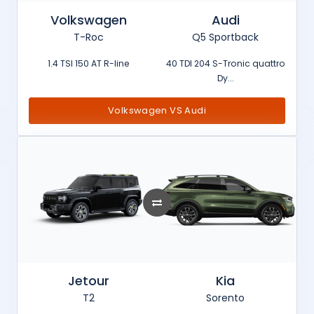
Volkswagen
Audi
T-Roc
Q5 Sportback
1.4 TSI 150 AT R-line
40 TDI 204 S-Tronic quattro
Dy...
Volkswagen VS Audi
Jetour
Kia
T2
Sorento