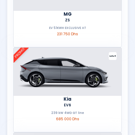
MG
ZS
EV 51KWH EXCLUSIVE AT
231 750 Dhs
PROMO
Kia
EV6
239 kW 4WD GT line
685 000 Dhs