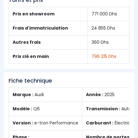
Prix en showroom
771 000 Dhs
Frais d'immatriculation
24 855 Dhs
Autres frais
360 Dhs
Prix clé en main
796 215 Dhs
Fiche technique
Marque :
Audi
Année :
2025
Modèle :
Q6
Transmission :
Automa
Version :
e-tron Performance
Carburant :
Électrique
Phase :
Nombre de portes :
5