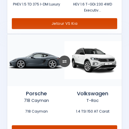
PHEV 1.5 TD 375 I-DM Luxury
HEV 1.6 T-GDi 230 4WD
Executiv...
Jetour VS Kia
Porsche
Volkswagen
718 Cayman
T-Roc
718 Cayman
1.4 TSI 150 AT Carat