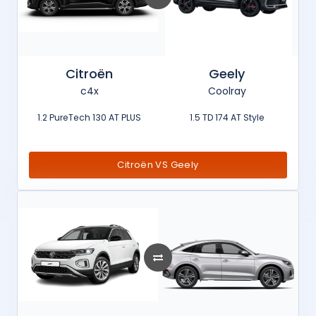
Citroën
Geely
c4x
Coolray
1.2 PureTech 130 AT PLUS
1.5 TD 174 AT Style
Citroën VS Geely