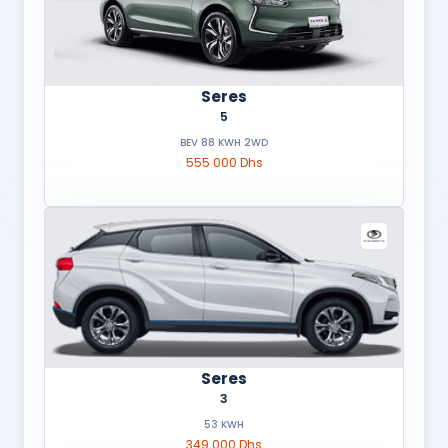
Seres
5
BEV 88 KWH 2WD
555 000 Dhs
Seres
3
53 KWH
349 000 Dhs