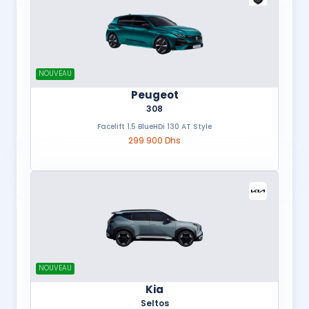
NOUVEAU
Peugeot
308
Facelift 1.5 BlueHDi 130 AT Style
299 900 Dhs
NOUVEAU
Kia
Seltos