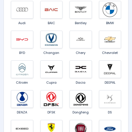
Audi
BAIC
Bentley
BMW
BYD
Changan
Chery
Chevrolet
Citroën
Cupra
Dacia
DEEPAL
DENZA
DFSK
Dongfeng
DS