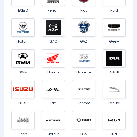
EXEED
Ferrari
Fiat
Ford
Foton
GAC
GAZ
Geely
GWM
Honda
Hyundai
iCAUR
Isuzu
jac
Jaecoo
Jaguar
Jeep
Jetour
KGM
Kia