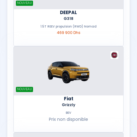
NOUVEAU
DEEPAL
G318
1.5T REEV propulsion (RWD) Nomad
469 900 Dhs
NOUVEAU
Fiat
Grizzly
BEV
Prix non disponible