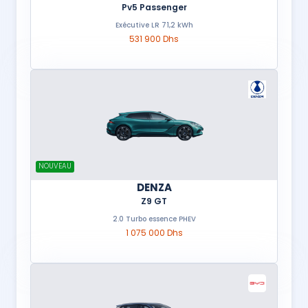
Pv5 Passenger
Exécutive LR 71,2 kWh
531 900 Dhs
NOUVEAU
DENZA
Z9 GT
2.0 Turbo essence PHEV
1 075 000 Dhs