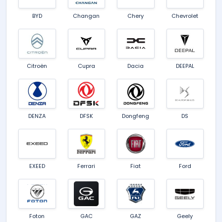
BYD
Changan
Chery
Chevrolet
Citroën
Cupra
Dacia
DEEPAL
DENZA
DFSK
Dongfeng
DS
EXEED
Ferrari
Fiat
Ford
Foton
GAC
GAZ
Geely