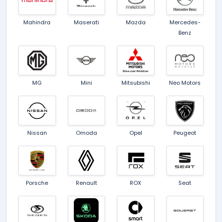
Mahindra
Maserati
Mazda
Mercedes-
Benz
MG
Mini
Mitsubishi
Neo Motors
Nissan
Omoda
Opel
Peugeot
Porsche
Renault
ROX
Seat