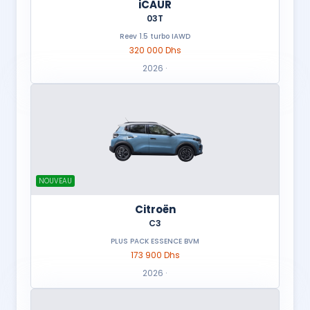
iCAUR
03T
Reev 1.5 turbo IAWD
320 000 Dhs
2026 ·
NOUVEAU
Citroën
C3
PLUS PACK ESSENCE BVM
173 900 Dhs
2026 ·