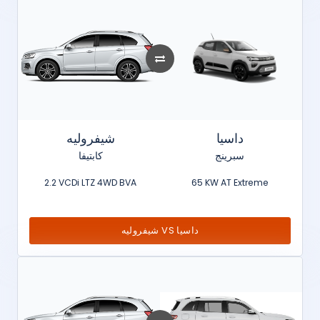
داسيا
شيفروليه
سبرينج
كابتيفا
2.2 VCDi LTZ 4WD BVA
65 KW AT Extreme
شيفروليه VS داسيا