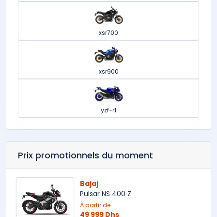
xsr700
xsr900
yzf-r1
Prix promotionnels du moment
Bajaj
Pulsar NS 400 Z
À partir de
49 999 Dhs