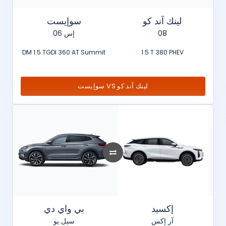
لينك آند كو
سوإيست
إس 06
08
DM 1.5 TGDI 360 AT Summit
1.5 T 380 PHEV
سوإيست VS لينك آند كو
إكسيد
بي واي دي
آر إكس
سيل يو