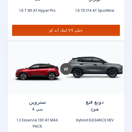
1.5 T 181 AT Hyper Pro
1.5 TD 174 AT Sportline
لينك آند كو VS جيلي
دونغ فنغ
ستروين
هيوج
سي 4
1.2 Essence 130 AT MAX
Hybrid ELEGANCE HEV
PACK