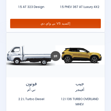
1.5 AT 323 Design
1.5 PHEV 367 AT Luxury 4X2
بي واي دي VS إكسيد
جيب
فوتون
أفينجر
تي أم
2.2 L Turbo Diesel
1.2 l 136 TURBO OVERLAND
MHEV