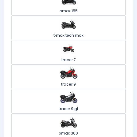
nmax 155
t‑max tech max
tracer 7
tracer 9
tracer 9 gt
xmax 300