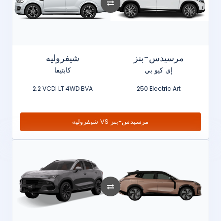
مرسيدس-بنز
شيفروليه
إي كيو بي
كابتيفا
2.2 VCDI LT 4WD BVA
250 Electric Art
شيفروليه VS مرسيدس-بنز