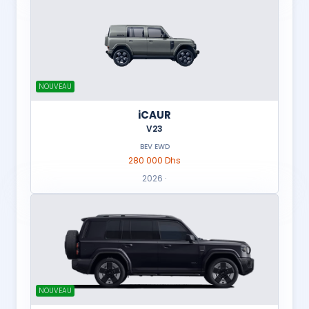
NOUVEAU
iCAUR
V23
BEV EWD
280 000 Dhs
2026 ·
NOUVEAU