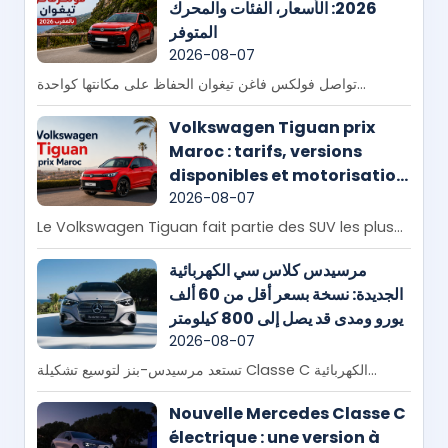
2026: الأسعار، الفئات والمحرك
المتوفر
2026-08-07
تواصل فولكس فاغن تيغوان الحفاظ على مكانتها كواحدة...
Volkswagen Tiguan prix
Maroc : tarifs, versions
disponibles et motorisation
en 2026
2026-08-07
Le Volkswagen Tiguan fait partie des SUV les plus...
مرسيدس كلاس سي الكهربائية
الجديدة: نسخة بسعر أقل من 60 ألف
يورو ومدى قد يصل إلى 800 كيلومتر
2026-08-07
تستعد مرسيدس-بنز لتوسيع تشكيلة Classe C الكهربائية...
Nouvelle Mercedes Classe C
électrique : une version à