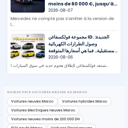
moins de 60 000 €, jusqu’à
800 km d’autonomie et
2026-08-07
plusieurs nouveautés à
Mercedes ne compte pas s’arrêter à la version de
venir
l...
مجموعة فولكسفاغن ID. الجديدة:
وصول الطرازات الكهربائية
المستقبلية.. فما هي أسعارها المتوقعة
في المغرب؟
2026-08-06
تستعد فولكسفاغن لإطلاق هجوم جديد في سوق السيارات ا...
GUIDES PRIX VOITURES NEUVES AU MAROC
Voitures neuves Maroc
Voitures hybrides Maroc
Voitures électriques neuves Maroc
Voitures neuves moins de 200 000 DH
SUV neufs Maroc
Voitures Diesel neuves