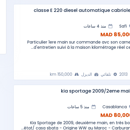
classe E 220 diesel automatique cabriol
Safi
منذ 4 ساعات
85,000 M
Particulier 1ere main sur commande avc son carn
d'entretien suivi à la maison kilométrage réel cer.
2013
تلقائي
الديزل
150,000 km
kia sportage 2009/2eme mai
Casablanca
منذ 5 ساعات
80,000 M
Kia Sportage de 2009, deuxième main, en très b
état/ casa sbata - Origine WW au Maroc - Carburant.