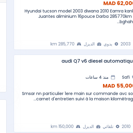
62,000 M
Hyundai tucson model 2003 diwana 2010 Eamra kan
Juantes aliminium 16pouce Darba 285770km 
bghaha.
2003
يدوي
الديزل
285,770 km
audi Q7 v6 diesel automatiq
Safi
منذ 4 ساعات
55,000 M
Smsar nn particulier 1ere main sur commande avc s
carnet d'entretien suivi à la maison kilométrage.
2010
تلقائي
الديزل
150,000 km