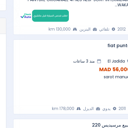
WAKAL.
2012
تلقائي
البنزين
130,000 km
fiat pun
El Jadida
منذ 3 ساعات
56,000 M
sarot manu
2011
يدوي
الديزل
178,000 km
بيع مرسيديس 220