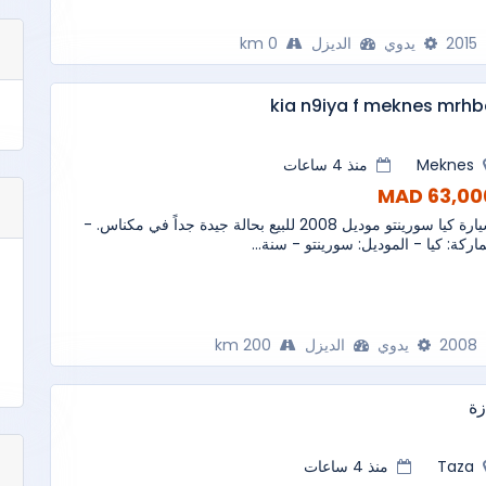
2015
يدوي
الديزل
0 km
kia n9iya f meknes mrh
Meknes
منذ 4 ساعات
63,000 M
سيارة كيا سورينتو موديل 2008 للبيع بحالة جيدة جداً في مكناس. -
ماركة: كيا - الموديل: سورينتو - سنة...
2008
يدوي
الديزل
200 km
زة
Taza
منذ 4 ساعات