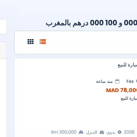
ارة للبيع
Fes
منذ ساعة
78,000 M
ارة للببع
2006
يدوي
الديزل
300,000 km