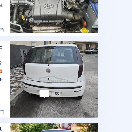
..
to
AD
el
لل