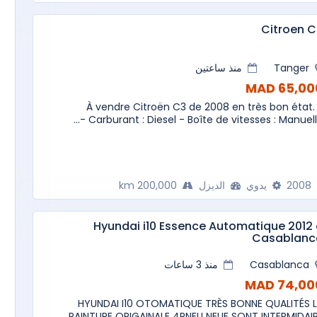
Citroe
Tanger
منذ ساعتين
65,000 M
À vendre Citroën C3 de 2008 en très bon état.
Carburant : Diesel - Boîte de vitesses : Manuelle -.
2008
يدوي
الديزل
200,000 km
Hyundai i10 Essence Automatique 2012
Casablanc
Casablanca
منذ 3 ساعات
74,000 M
HYUNDAI I10 OTOMATIQUE TRÈS BONNE QUALITÉS 
PAINTURE ORIGAINALE 4PNEU NEUF SONT INTERMIDAI