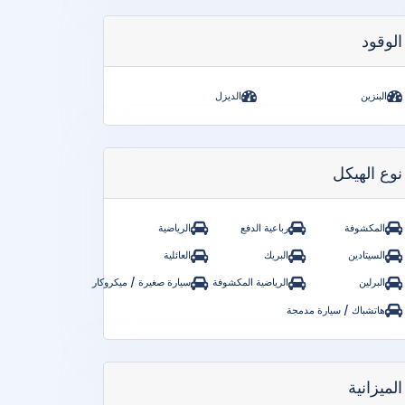
الوقود
البنزين
الديزل
نوع الهيكل
المكشوفة
رباعية الدفع
الرياضية
السيتادين
البريك
العائلية
البرلين
الرياضية المكشوفة
سيارة صغيرة / ميكروكار
هاتشباك / سيارة مدمجة
الميزانية