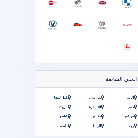
المدن الشائعة
أكادير
بني ملال
الدارالبيضاء
فاس
القنيطرة
خريبكة
مراكش
مكناس
الناظور
وجدة
الرباط
طنجة