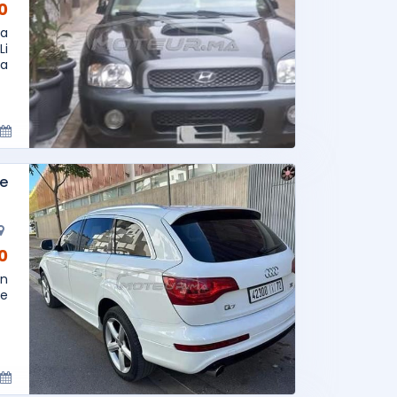
AD
la
Li
..
ue
AD
on
..