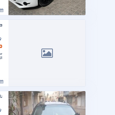
ba
AD
ال
تا