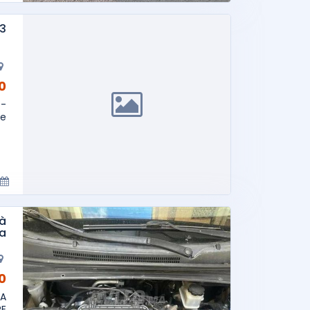
n C3
AD
 -
..
 à
a
AD
LA
RE