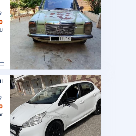
AD
للبي
fi
AD
er