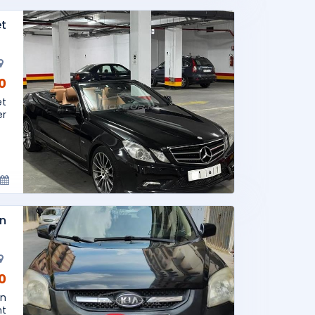
et
AD
et
..
n
AD
on
..