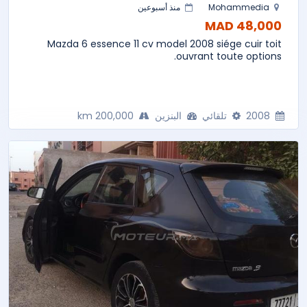
Mohammedia
منذ أسبوعين
48,000 MAD
Mazda 6 essence 11 cv model 2008 siége cuir toit
ouvrant toute options.
2008
تلقائي
البنزين
200,000 km