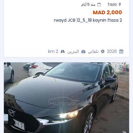
Taza
منذ 5 أيام
2,000 MAD
2 rwayd JCB 12_5_18 kaynin ftaza
2026
تلقائي
البنزين
2 km