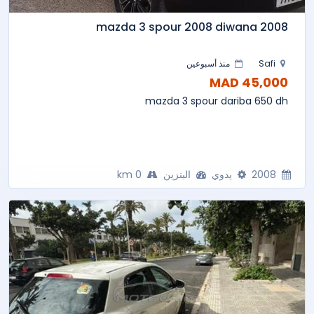
mazda 3 spour 2008 diwana 2008
Safi
منذ أسبوعين
45,000 MAD
mazda 3 spour dariba 650 dh
2008
يدوي
البنزين
0 km