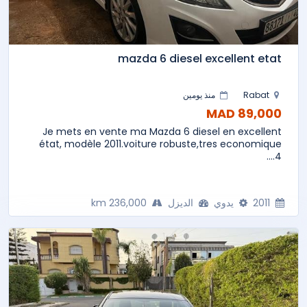
mazda 6 diesel excellent etat
Rabat
منذ يومين
89,000 MAD
Je mets en vente ma Mazda 6 diesel en excellent
état, modèle 2011.voiture robuste,tres economique
4....
2011
يدوي
الديزل
236,000 km