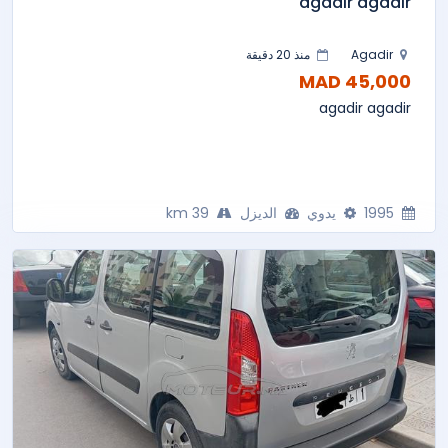
agadir agadir
Agadir
منذ 20 دقيقة
45,000 MAD
agadir agadir
1995
يدوي
الديزل
39 km