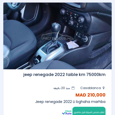
jeep renegade 2022 faible km 75000km
Casablanca
منذ 20 دقيقة
210,000 MAD
Jeep renegade 2022 Li bghaha marhba