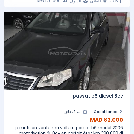
2015
تلقائي
الديزل
170,000 km
passat b6 diesel 8cv
Casablanca
منذ 3 دقائق
82,000 MAD
je mets en vente ma voiture passat b6 model 2006
motorisation 2L 8cv en parfait état km 390 000 di...