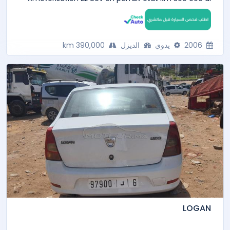
2006
يدوي
الديزل
390,000 km
LOGAN