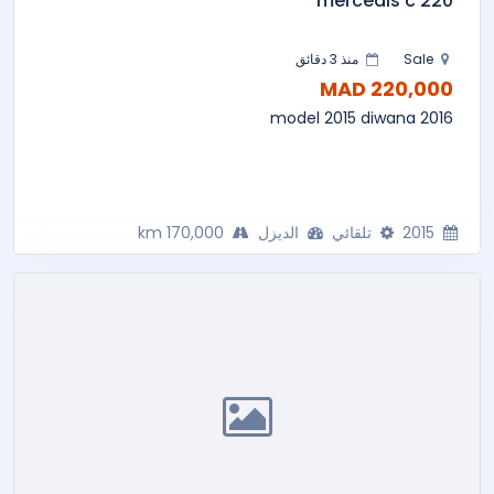
mercedis c 220
Sale
منذ 3 دقائق
220,000 MAD
model 2015 diwana 2016
2015
تلقائي
الديزل
170,000 km