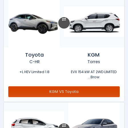
Toyota
KGM
C-HR
Torres
1.8 L HEV Limited+
EVX 154 kW AT 2WD LIMITED
Brow...
KGM VS Toyota