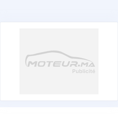
أبارث
ألفا روميو
ألبين
أستون مارتن
أودي
بايك
بنتلي
ي ام دبليو
بي واي دي
تشانغان
شيري
شيفروليه
ستروين
كوبرا
داسيا
ديبال
دينزا
دفسك
دونغ فنغ
دي إس
إكسيد
فيراري
فيات
فورد
فوتون
جي إي سي
غاز
جيلي
ي دبليو أم
هوندا
هيونداي
آي كور
إيسوزو
جاك
جايكو
جاغوار
جيب
جيتور
كي جي إم
كيا
لاند روفر
ليبموتور
لكزس
لينك آند كو
ماهيندرا
مازيراتي
مازدا
مرسيدس-بنز
إم جي