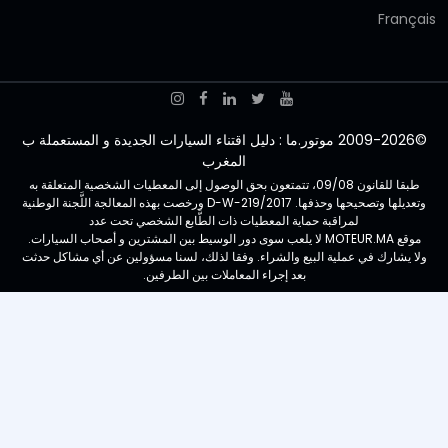
Français
©2009-2026 موتور.ما : دليل اقتناء السيارات الجديدة و المستعملة ب
المغرب
طبقا للقانون 09/08، تتمتعون بحق الوصول إلى المعطيات الشخصية المتعلقة به
وتعديلها وتصحيحها وحذفها. D-W-219/2017 ورخصت بهذه المعالجة اللَّجنة الوطنية
لمراقبة حماية المعطيات ذات الطَّابع الشخصي تحت عدد
موقع MOTEUR.MA لا يلعب سوى دور الوسيط بين المشترين و أصحاب السيارات.
ولا يشارك في عملية البيع والشراء. وفقا لذلك، لسنا مسؤولين عن أي مشاكل حدثت
بعد إجراء المعاملات بين الطرفين.