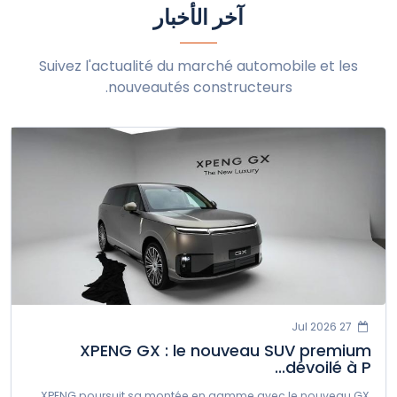
آخر الأخبار
ميني
ميتسوبيشي
نيو-موتورز
نيسان
أومودا
أوبل
بيجو
Suivez l'actualité du marché automobile et les
nouveautés constructeurs.
بورش
رينو
روكس
سيات
سيريس
شكودا
سمارت
سوإيست
سانغ يونغ
سوزوكي
تاتا
تسلا
تويوتا
فولكس فاجن
فولفو
إكسبينج
زيكر
27 Jul 2026
XPENG GX : le nouveau SUV premium
dévoilé à P...
XPENG poursuit sa montée en gamme avec le nouveau GX,