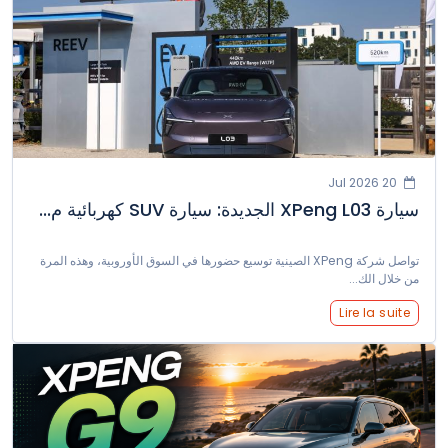
20 Jul 2026
سيارة XPeng L03 الجديدة: سيارة SUV كهربائية م...
تواصل شركة XPeng الصينية توسيع حضورها في السوق الأوروبية، وهذه المرة
من خلال الك...
Lire la suite