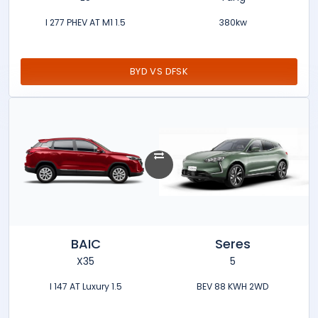
1.5 l 277 PHEV AT M1
380kw
BYD VS DFSK
BAIC
Seres
X35
5
1.5 l 147 AT Luxury
BEV 88 KWH 2WD