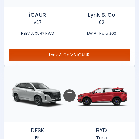
iCAUR
Lynk & Co
V27
02
REEV LUXURY RWD
200 kW AT Halo
Lynk & Co VS iCAUR
DFSK
BYD
E5
Tang