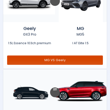
Geely
MG
GX3 Pro
MG5
1.5L Essence 103ch premium
1.5 l AT Elite
MG VS Geely