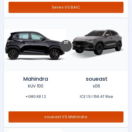
Seres VS BAIC
Mahindra
soueast
KUV 100
s06
1.2 G80 K8+
ICE 1.5 l 156 AT Rise
soueast VS Mahindra