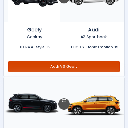
Geely
Audi
Coolray
A3 Sportback
1.5 TD 174 AT Style
35 TDI 150 S-Tronic Emotion
Audi VS Geely