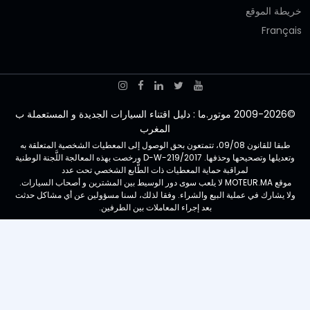
خريطة الموقع
Français
©2009-2026 موتور.ما : دليل اقتناء السيارات الجديدة و المستعملة ب
المغرب
طبقا للقانون 09/08، تتمتعون بحق الوصول إلى المعطيات الشخصية المتعلقة به
وتعديلها وتصحيحها وحذفها. D-W-219/2017 ورخصت بهذه المعالجة اللَّجنة الوطنية
لمراقبة حماية المعطيات ذات الطَّابع الشخصي تحت عدد
موقع MOTEUR.MA لا يلعب سوى دور الوسيط بين المشترين و أصحاب السيارات.
ولا يشارك في عملية البيع والشراء. وفقا لذلك، لسنا مسؤولين عن أي مشاكل حدثت
بعد إجراء المعاملات بين الطرفين.