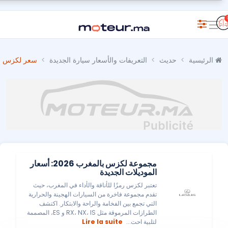
الرئيسية
حديث
التعريفات والأسعار سيارة الجديدة
سعر لكزس في 
مجموعة لكزس بالمغرب 2026: أسعار
الموديلات الجديدة
تعتبر لكزس رمزًا للأناقة والأداء في المغرب، حيث
تقدم مجموعة فاخرة من السيارات الهجينة والحرارية
التي تجمع بين الفخامة والراحة والابتكار. اكتشف
الطرازات المرموقة مثل RX، NX، IS و ES، المصممة
لتلبية احت...
Lire la suite