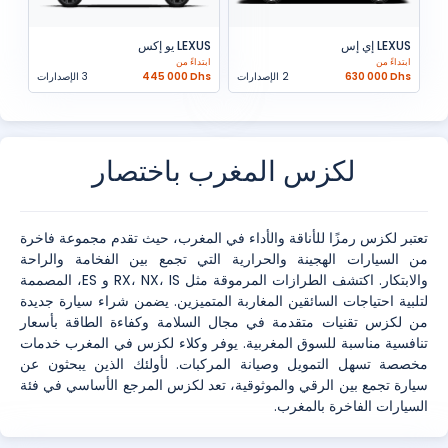
LEXUS إي إس
LEXUS يو إكس
ابتداءً من
ابتداءً من
630 000 Dhs
2 الإصدارات
445 000 Dhs
3 الإصدارات
لكزس المغرب باختصار
تعتبر لكزس رمزًا للأناقة والأداء في المغرب، حيث تقدم مجموعة فاخرة
من السيارات الهجينة والحرارية التي تجمع بين الفخامة والراحة
والابتكار. اكتشف الطرازات المرموقة مثل RX، NX، IS و ES، المصممة
لتلبية احتياجات السائقين المغاربة المتميزين. يضمن شراء سيارة جديدة
من لكزس تقنيات متقدمة في مجال السلامة وكفاءة الطاقة بأسعار
تنافسية مناسبة للسوق المغربية. يوفر وكلاء لكزس في المغرب خدمات
مخصصة تسهل التمويل وصيانة المركبات. لأولئك الذين يبحثون عن
سيارة تجمع بين الرقي والموثوقية، تعد لكزس المرجع الأساسي في فئة
السيارات الفاخرة بالمغرب.