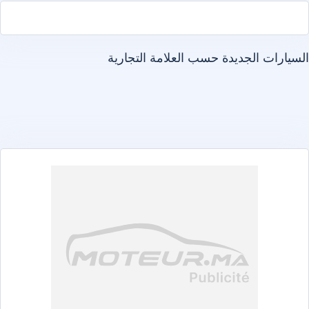
سيارات الجديدة حسب العلامة التجارية
أبارث
ألفا روميو
ألبين
أستون مارتن
أودي
بايك
بنتلي
ي ام دبليو
بي واي دي
تشانغان
شيري
شيفروليه
ستروين
كوبرا
داسيا
ديبال
دينزا
دفسك
دونغ فنغ
دي إس
إكسيد
فيراري
فيات
فورد
فوتون
جي إي سي
غاز
جيلي
ي دبليو أم
هوندا
هيونداي
آي كور
إيسوزو
جاك
جايكو