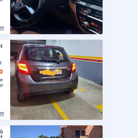
at
AD
re
..
 à
t