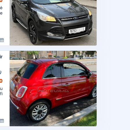
AD
té
le
ir
AD
au
..