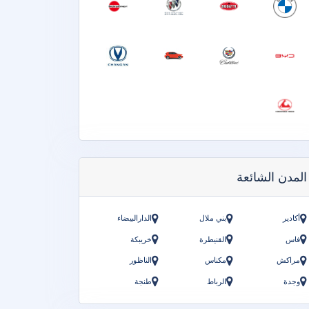
المدن الشائعة
أكادير
بني ملال
الدارالبيضاء
فاس
القنيطرة
خريبكة
مراكش
مكناس
الناظور
وجدة
الرباط
طنجة