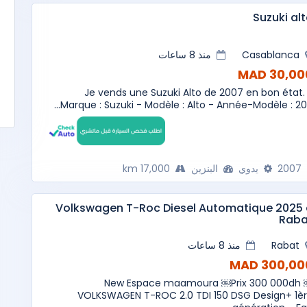
Suzuki al
Casablanca
منذ 8 ساعات
30,000 M
Je vends une Suzuki Alto de 2007 en bon état.
Marque : Suzuki - Modèle : Alto - Année-Modèle : 200.
2007
يدوي
البنزين
17,000 km
Volkswagen T-Roc Diesel Automatique 2025
Raba
Rabat
منذ 8 ساعات
300,000 M
New Espace maamoura ￼Prix 300 000dh
VOLKSWAGEN T-ROC 2.0 TDI 150 DSG Design+ 1è