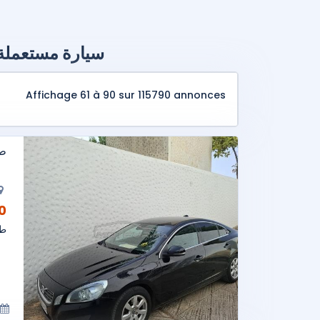
سيارة مستعملة - الص
Affichage 61 à 90 sur 115790 annonces
طو
AD
طو