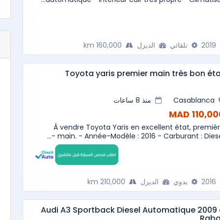
2019
تلقائي
الديزل
160,000 km
Toyota yaris premier main très bon ét
Casablanca
منذ 8 ساعات
110,000 M
À vendre Toyota Yaris en excellent état, premiè
main. - Année-Modèle : 2016 - Carburant : Diesel -.
2016
يدوي
الديزل
210,000 km
Audi A3 Sportback Diesel Automatique 2009
Raba