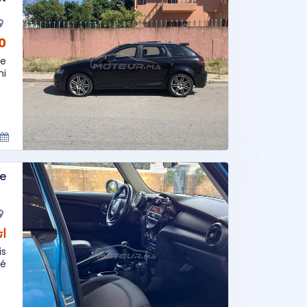
AD
ue
..
re
ات
is
té