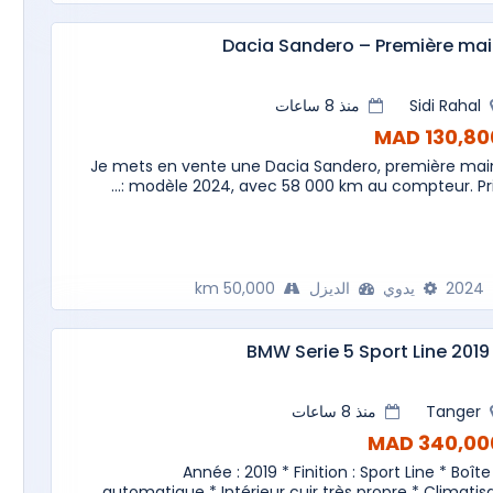
Dacia Sandero – Première ma
Sidi Rahal
منذ 8 ساعات
130,800 M
Je mets en vente une Dacia Sandero, première mai
modèle 2024, avec 58 000 km au compteur. Prix :.
2024
يدوي
الديزل
50,000 km
* BMW S
Tanger
منذ 8 ساعات
340,000 M
* Année : 2019 * Finition : Sport Line * Boîte
automatique * Intérieur cuir très propre * Climatisat.