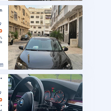
in
AD
n,
..
erie 5 Sport Line 2019
AD
..