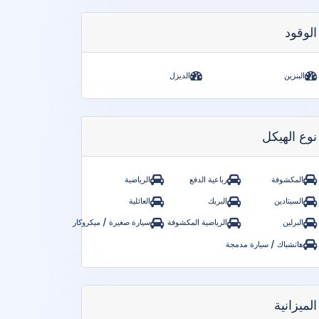
الوقود
البنزين
الديزل
نوع الهيكل
المكشوفة
رباعية الدفع
الرياضية
السيتادين
البريك
العائلية
البرلين
الرياضية المكشوفة
سيارة صغيرة / ميكروكار
هاتشباك / سيارة مدمجة
الميزانية