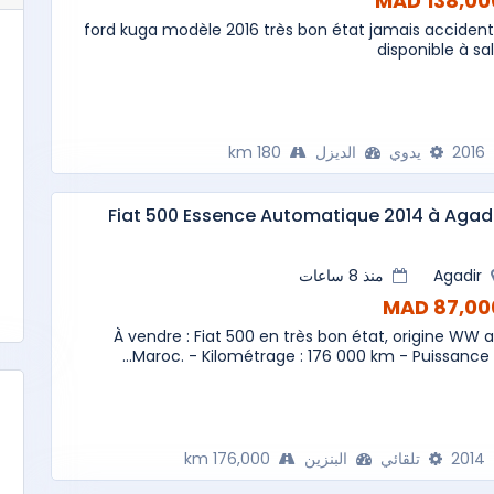
138,000 M
ford kuga modèle 2016 très bon état jamais acciden
disponible à sa
2016
يدوي
الديزل
180 km
Fiat 500 Essence Automatique 2014 à Agad
Agadir
منذ 8 ساعات
87,000 M
À vendre : Fiat 500 en très bon état, origine WW 
Maroc. - Kilométrage : 176 000 km - Puissance fi.
2014
تلقائي
البنزين
176,000 km