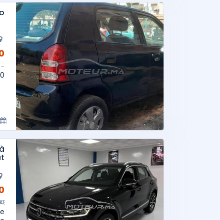
to
AD
 -
..
 à
t
AD
 ￼
re