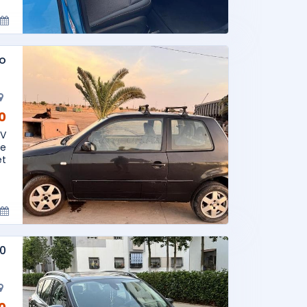
o
AD
CV
ue
...
80