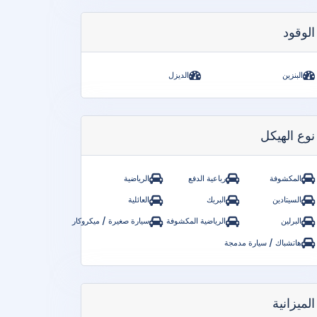
الوقود
البنزين
الديزل
نوع الهيكل
المكشوفة
رباعية الدفع
الرياضية
السيتادين
البريك
العائلية
البرلين
الرياضية المكشوفة
سيارة صغيرة / ميكروكار
هاتشباك / سيارة مدمجة
الميزانية