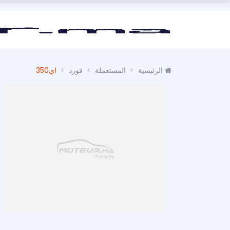
الرئيسية
المستعملة
فورد
اي350