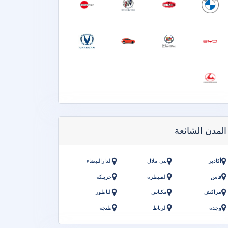
المدن الشائعة
أكادير
بني ملال
الدارالبيضاء
فاس
القنيطرة
خريبكة
مراكش
مكناس
الناظور
وجدة
الرباط
طنجة