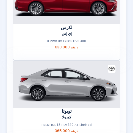
لكزس
إي إس
300 H 2WD HV EXECUTIVE
630 000 درهم
تويوتا
كورولا
PRESTIGE 1.8 HEV 140 AT Limited
365 000 درهم