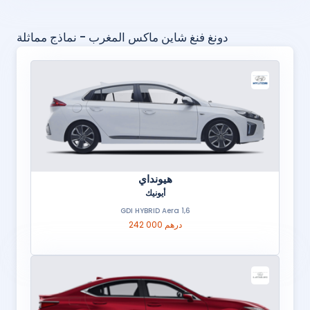
دونغ فنغ شاين ماكس المغرب - نماذج مماثلة
هيونداي
أيونيك
1,6 GDI HYBRID Aera
242 000 درهم