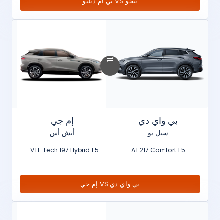
بيجو VS بي ام دبليو
بي واي دي
إم جي
سيل يو
أتش أس
1.5 VTI-Tech 197 Hybrid+
1.5 AT 217 Comfort
بي واي دي VS إم جي