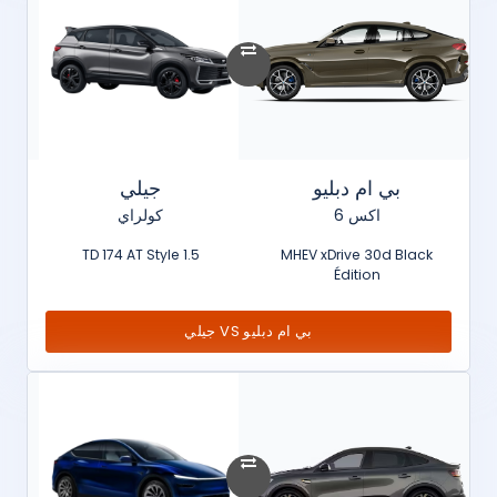
بي ام دبليو
جيلي
اكس 6
كولراي
1.5 TD 174 AT Style
MHEV xDrive 30d Black
Édition
بي ام دبليو VS جيلي