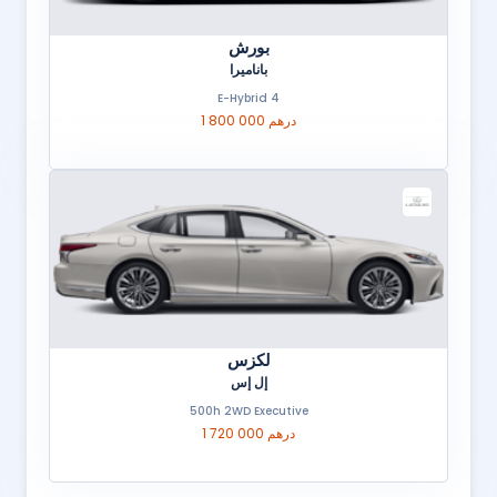
بورش
باناميرا
4 E-Hybrid
1 800 000 درهم
لكزس
إل إس
500h 2WD Executive
1 720 000 درهم