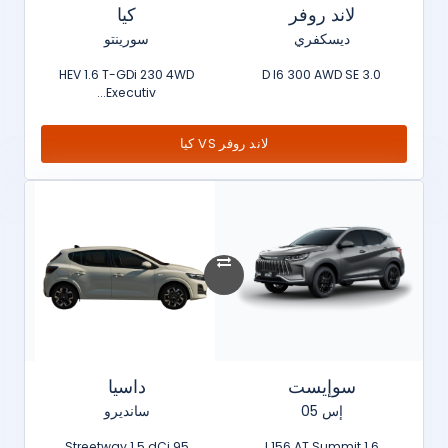
لاند روفر
كيا
ديسكفري
سورينتو
HEV 1.6 T-GDi 230 4WD
3.0 D I6 300 AWD SE
Executiv...
لاند روفر VS كيا
سوإيست
داسيا
إس 05
سانديرو
Streetway 1.5 dCi 95
1.6 l 156 AT Summit