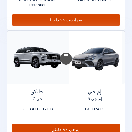
Essentiel
سوإيست VS داسيا
إم جي
جايكو
إم جي 5
جي 7
1.6L TGDI DCT7 LUX
1.5 l AT Elite
إم جي VS جايكو