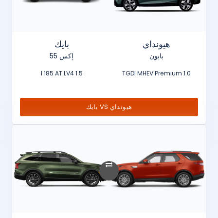
هيونداي
بايك
بايون
إكس 55
1.5 l 185 AT LV4
1.0 TGDI MHEV Premium
هيونداي VS بايك