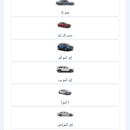
فئة S
سي إل إي
إي كيو آي
إي كيو بي
إ كيو إ
إي كيو إس