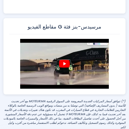
مرسيدس-بنز فئة G مقاطع الفيديو
(*) تتوافق أسعار المركبات الجديدة المعروضة على السوق الرقمية MOTEUR.MA مع آخر تحديث
للأثمنة ( بدون المصاريف الإضافية) التي توصلنا به من منصات ومواقع الويب الرسمية الخاصة بالوكلاء
التجاريين للعلامات التجارية في قطاع السيارات في المغرب. قد تكون هناك تغييرات وتعديلات في الأثمنة
بعد آخر تحديث قمنا به. لذلك، فإن MOTEUR.MA لا تتحمل أية مسؤولية عن عدم دقة الأسعار المنشورة.
من أجل الحصول على أحدث تفاصيل البطاقات التقنية، بما في ذلك الأسعار والمميزات الخاصة بالموديلات
المتوفرة وكذلك رسوم التسجيل وتكاليف الصباغة، ندعوكم لطلب الاستفسار مباشرة من أقرب وكيل
لكم.