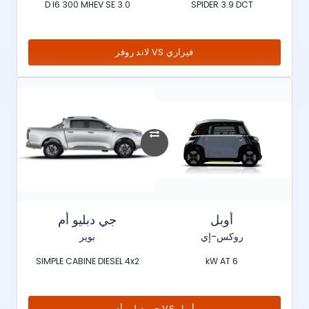
3.0 D I6 300 MHEV SE
SPIDER 3.9 DCT
فيراري VS لاند روفر
أوبل
جي دبليو أم
روكس-إي
بوير
SIMPLE CABINE DIESEL 4x2
6 kW AT
أوبل VS جي دبليو أم