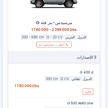
مرسيدس-بنز فئة G
1 740 000 - 2 299 000 Dhs
الديزل
البنزين
12 - 23 CV
330 - 585 CH
اتصل ب مرسيدس-بنز
3 الإصدارات
G 400 d
الديزل
تلقائي
12 CV
330 CH
1 740 000 Dhs
قارن
G 500 AMG Line