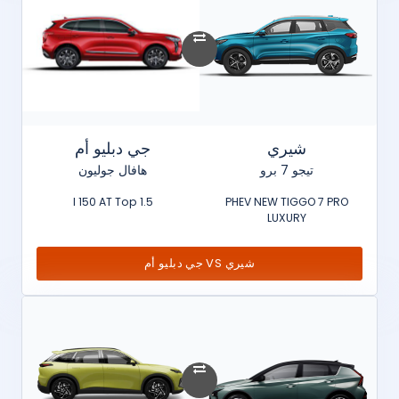
شيري
جي دبليو أم
تيجو 7 برو
هافال جوليون
1.5 l 150 AT Top
PHEV NEW TIGGO 7 PRO
LUXURY
شيري VS جي دبليو أم