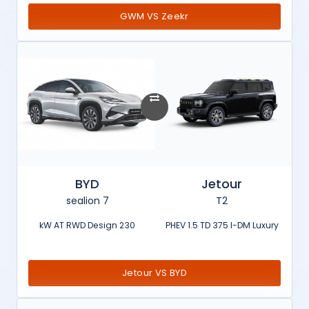
GWM VS Zeekr
BYD
Jetour
sealion 7
T2
230 kW AT RWD Design
PHEV 1.5 TD 375 I-DM Luxury
Jetour VS BYD