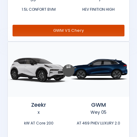
1.5L CONFORT BVM
HEV FINITION HIGH
GWM VS Chery
Zeekr
GWM
x
Wey 05
200 kW AT Core
2.0 AT 469 PHEV LUXURY