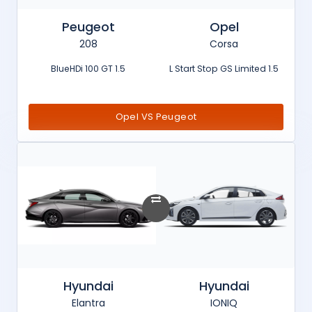
Peugeot
Opel
208
Corsa
1.5 BlueHDi 100 GT
1.5 L Start Stop GS Limited
Opel VS Peugeot
Hyundai
Hyundai
Elantra
IONIQ