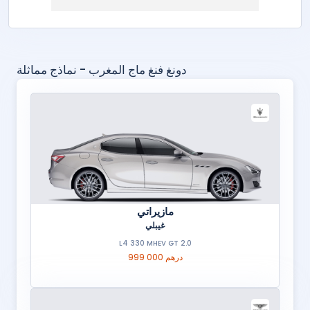
دونغ فنغ ماج المغرب - نماذج مماثلة
مازيراتي
غيبلي
2.0 L4 330 MHEV GT
999 000 درهم