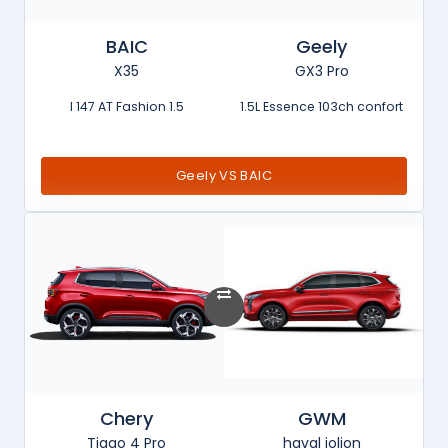
BAIC
Geely
X35
GX3 Pro
1.5 l 147 AT Fashion
1.5L Essence 103ch confort
Geely VS BAIC
Chery
GWM
Tiggo 4 Pro
haval jolion