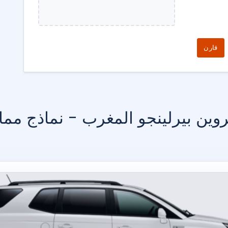
قارن
وين بيرلينجو المغرب - نماذج مماث