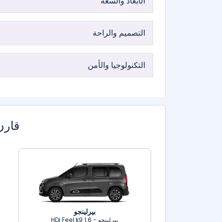
الأبعاد والسعة
التصميم والراحة
التكنولوجيا والأمن
قارن
بيرلينجو
بيرلينجو - 1.6 HDi Feel k9