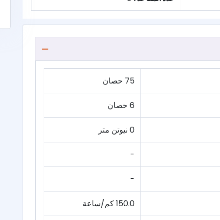
75 حصان
6 حصان
0 نيوتن متر
-
-
150.0 كم/ساعة